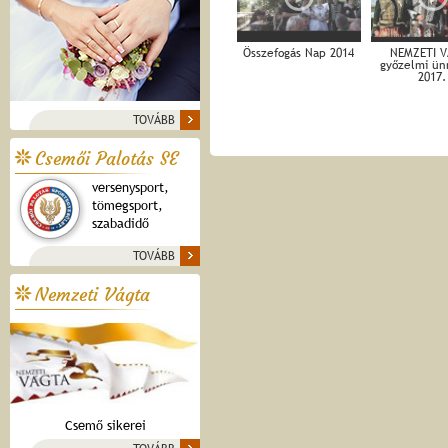
Összefogás Nap 2014
NEMZETI 
győzelmi ün
2017.
TOVÁBB
Csemői Palotás SE
versenysport,
tömegsport,
szabadidő
TOVÁBB
Nemzeti Vágta
Csemő sikerei