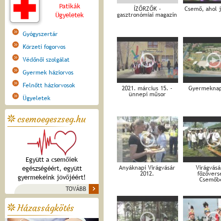
Patikák
ÍZŐRZŐK -
Csemő, ahol j
Ügyeletek
gasztronómiai magazin
Gyógyszertár
Körzeti fogorvos
Védőnői szolgálat
Gyermek háziorvos
Felnőtt háziorvosok
2021. március 15. -
Gyermeknap
ünnepi műsor
Ügyeletek
csemoegeszseg.hu
Együtt a csemőiek
Anyáknapi Virágvásár
Virágvásá
egészségéért, együtt
2012.
főzővers
gyermekeink jövőjéért!
Csemőb
TOVÁBB
Házasságkötés