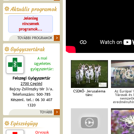
Aktuális programok
Jelenleg
nincsenek
programok...
TOVÁBBI PROGRAMOK
Gyógyszertárak
A mai
ügyeletes
gyógyszertár:
Felszegi Gyógyszertár
2700 Cegléd
Bajcsy-Zsilinszky tér 3/a.
CSEMŐ- Jerusalema
Az Európai 
Telefonszám: 500-785
tánc
Városok és 
nemzetk
Készenl. tel.: 06 30 407
eredményhi
1320
2019.
TOVÁBB
Egészségügy
Orvosok