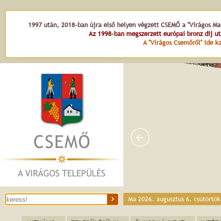
1997 után, 2018-ban újra első helyen végzett CSEMŐ a "Virágos Mag
Az 1998-ban megszerzett európai bronz díj u
A "Virágos Csemőről" ide ka
Hét vezér
Ma 2026. augusztus 6. csütörtö