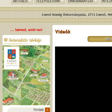
AKTUÁLIS
TELEPÜLÉSÜNK
ÖNKORMÁNYZAT
INTÉZ
Csemő Község Önkormányzata, 2713 Csemő, Pető
... Szeresd, amid van!
Videók
Min
Interaktív térkép
HTML5 Gallery Free Version
TOVÁBB