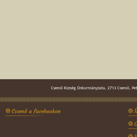
Csemő Község Önkormányzata, 2713 Csemő, Pető
Csemő a facebookon
Í
O