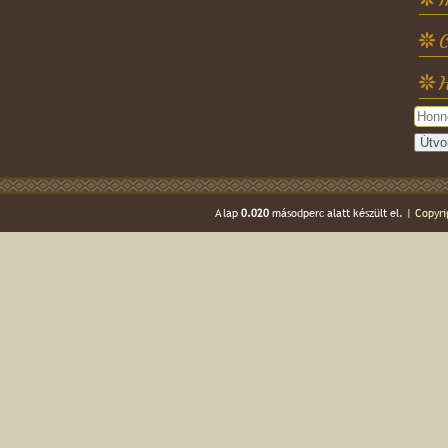
C
H
A lap
0.020
másodperc alatt készült el. |
Copyri