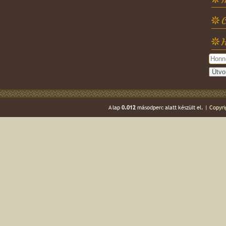
C
H
A lap
0.012
másodperc alatt készült el. |
Copyri