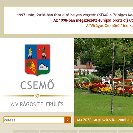
1997 után, 2018-ban újra első helyen végzett CSEMŐ a "Virágos Mag
Az 1998-ban megszerzett európai bronz díj u
A "Virágos Csemőről" ide ka
Ma 2026. augusztus 8. szombat