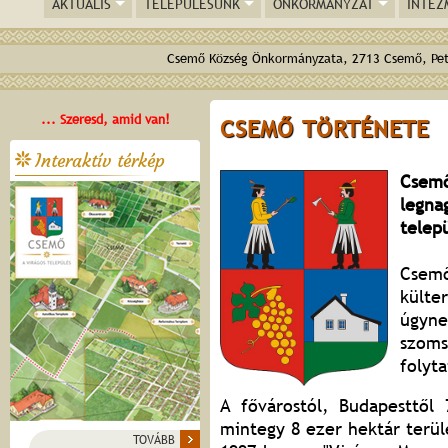
AKTUÁLIS
TELEPÜLÉSÜNK
ÖNKORMÁNYZAT
INTÉZ
Csemő Község Önkormányzata, 2713 Csemő, Pető
... Szeresd, amid van!
CSEMŐ TÖRTÉNETE
Interaktív térkép
Csem
legn
telep
Csemő
külte
úgyn
szoms
folyta
A fővárostól, Budapesttől
mintegy 8 ezer hektár terü
TOVÁBB