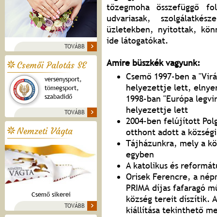
tőzegmoha összefüggő folt
udvariasak, szolgálatké
üzletekben, nyitottak, kön
ide látogatókat.
TOVÁBB
Amire büszkék vagyunk:
Csemői Palotás SE
Csemő 1997-ben a "Virá
versenysport,
helyezettje lett, elnye
tömegsport,
szabadidő
1998-ban "Európa legvi
helyezettje lett
TOVÁBB
2004-ben felújított Po
Nemzeti Vágta
otthont adott a község
Tájházunkra, mely a k
egyben
A katolikus és reformá
Orisek Ferencre, a nép
PRIMA díjas fafaragó m
Csemő sikerei
község tereit díszítik. 
TOVÁBB
kiállítása tekinthető m