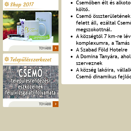
Csemőben élt és alkotot
Shop 2017
költő.
Csemő összterületének 
felett áll, ezáltal Csem
megszokottnál.
A községtől 7 km-re lév
komplexumra, a Tamás 
TOVÁBB
A Szabad Föld Hotelre
A Domina Tanyára, ahol
Településszerkezet
szerveznek
A község lakóira, válla
Csemő dinamikus fejlő
TOVÁBB