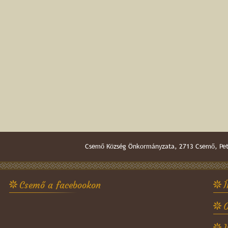
Csemő Község Önkormányzata, 2713 Csemő, Pető
Csemő a facebookon
Í
O