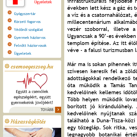
infrastrukturális fejlődése
Ügyeletek
években lett kész a gáz és 
Gyógyszertár
a víz és a csatornahálózat, 
millecentenárium alkalmábó
Körzeti fogorvos
vezér szoborral, illetve 
Védőnői szolgálat
Ugyancsak a 90’-es években
Gyermek háziorvos
templom építése. Az itt élő
Felnőtt háziorvosok
véve - a falusi turizmusban 
Ügyeletek
Már ma is sokan pihennek it
csemoegeszseg.hu
szívesen keresik fel a zöl
adottságokkal rendelkező t
óta működik a Tamás Tan
kedvelőinek kellemes időtö
Együtt a csemőiek
egészségéért, együtt
Több helyen működik lovas
gyermekeink jövőjéért!
borított jó kirándulóhely.
TOVÁBB
kedvelőinek nyújtanak szá
található a Duna-Tisza-köz
Házasságkötés
egy tőzegláp. Sok ritka, ve
legnagyobb botanikai ért