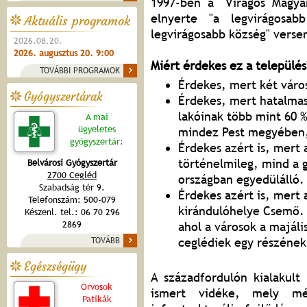
1997-ben a "Virágos Magyar
elnyerte "a legvirágosab
Aktuális programok
legvirágosabb község" verse
2026.08.20.
2026. augusztus 20. 9:00
Miért érdekes ez a település
TOVÁBBI PROGRAMOK
Érdekes, mert két város
Gyógyszertárak
Érdekes, mert hatalmas 
lakóinak több mint 60 %
A mai
ügyeletes
mindez Pest megyében, 
gyógyszertár:
Érdekes azért is, mert 
történelmileg, mind a 
Belvárosi Gyógyszertár
2700 Cegléd
országban egyedülálló.
Szabadság tér 9.
Érdekes azért is, mert 
Telefonszám: 500-079
kirándulóhelye Csemő. 
Készenl. tel.: 06 70 296
2869
ahol a városok a majáli
ceglédiek egy részének
TOVÁBB
Egészségügy
A századfordulón kialakult
Orvosok
ismert vidéke, mely mé
Patikák