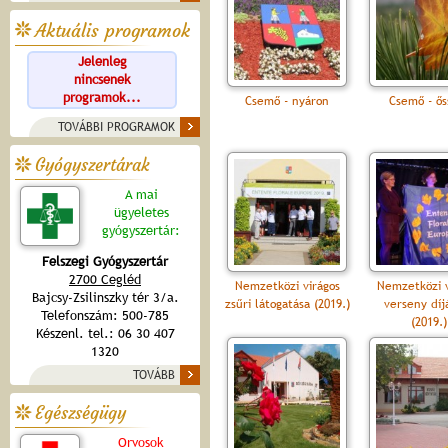
Aktuális programok
Jelenleg
nincsenek
programok...
Csemő - nyáron
Csemő - ős
TOVÁBBI PROGRAMOK
Gyógyszertárak
A mai
ügyeletes
gyógyszertár:
Felszegi Gyógyszertár
2700 Cegléd
Nemzetközi virágos
Nemzetközi v
Bajcsy-Zsilinszky tér 3/a.
zsűri látogatása (2019.)
verseny díj
Telefonszám: 500-785
(2019.)
Készenl. tel.: 06 30 407
1320
TOVÁBB
Egészségügy
Orvosok