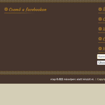
Csemő a facebookon
Í
O
C
H
A lap
0.022
másodperc alatt készült el. |
Copyri