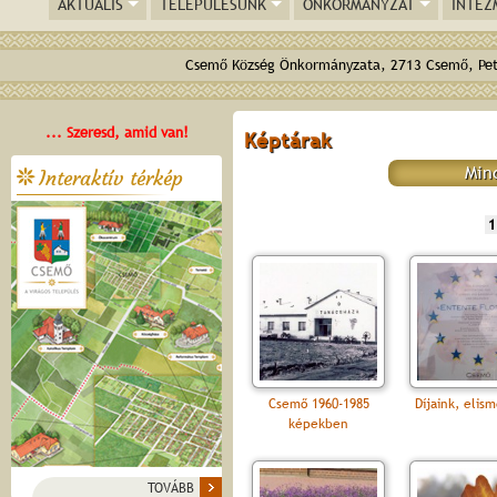
AKTUÁLIS
TELEPÜLÉSÜNK
ÖNKORMÁNYZAT
INTÉZ
Csemő Község Önkormányzata, 2713 Csemő, Pető
... Szeresd, amid van!
Képtárak
Min
Interaktív térkép
1
Csemő 1960-1985
Díjaink, elis
képekben
TOVÁBB