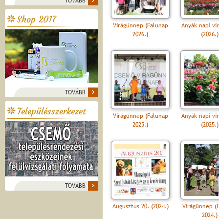
TOVÁBB
Shop 2017
Virágünnep (Falunap
Anyák napi vi
2026.)
(2026.)
TOVÁBB
Településszerkezet
Virágünnep (Falunap
Anyák napi vi
2025.)
(2025.)
TOVÁBB
Augusztus 20. (2024.)
Virágünnep (
2024.)