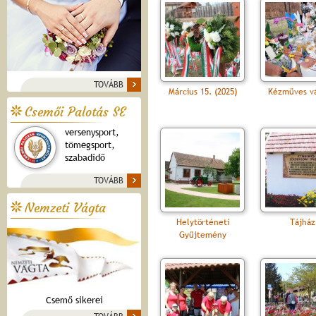
TOVÁBB
Március 15. (2025)
Kézműves vá
Csemői Palotás SE
versenysport,
tömegsport,
szabadidő
TOVÁBB
Nemzeti Vágta
Helytörténeti
Tájház
Gyűjtemény
Csemő sikerei