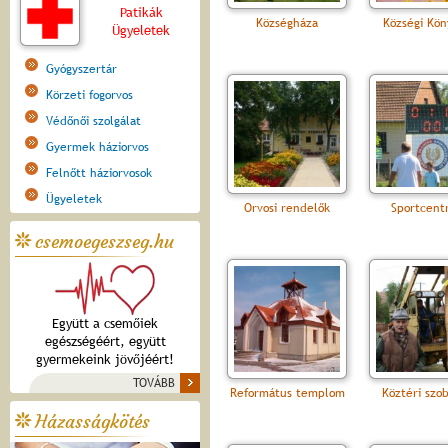
Patikák
Községháza
Községi Kön
Ügyeletek
Gyógyszertár
Körzeti fogorvos
Védőnői szolgálat
Gyermek háziorvos
Felnőtt háziorvosok
Ügyeletek
Orvosi rendelők
Sportcent
csemoegeszseg.hu
Együtt a csemőiek
egészségéért, együtt
gyermekeink jövőjéért!
TOVÁBB
Református templom
Köztéri szo
Házasságkötés