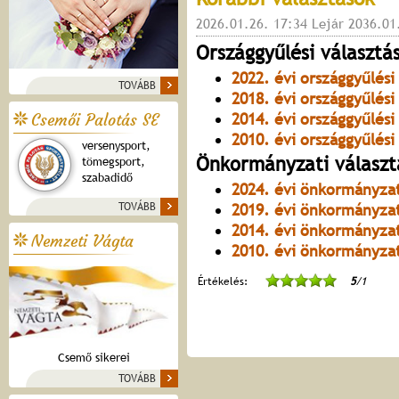
2026.01.26. 17:34 Lejár 2036.01
Országgyűlési választá
2022. évi országgyűlési
TOVÁBB
2018. évi országgyűlési
Csemői Palotás SE
2014. évi országgyűlési
2010. évi országgyűlési
versenysport,
Önkormányzati választ
tömegsport,
szabadidő
2024. évi önkormányzat
TOVÁBB
2019. évi önkormányzat
2014. évi önkormányzat
Nemzeti Vágta
2010. évi önkormányzat
Értékelés:
5
/1
Csemő sikerei
TOVÁBB