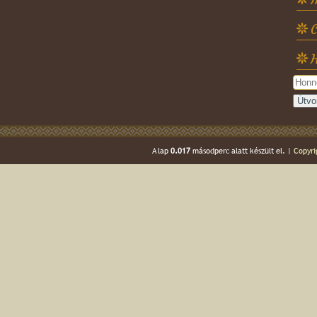
C
H
A lap
0.017
másodperc alatt készült el. |
Copyri