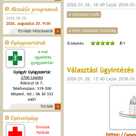
2026.01.26. 16:49 Lejár 2036.01
Aktuális programok
A választási iroda
2026.08.20.
2026. augusztus 20. 9:00
A helyi választási bizottság
TOVÁBBI PROGRAMOK
Gyógyszertárak
Értékelés:
5
/1
A mai
ügyeletes
gyógyszertár:
Választási ügyintézés
Gyógyír Gyógyszertár
2700 Cegléd
2026.01.26. 17:40 Lejár 2036.01
Rákóczi út 7.
Telefonszám: 319-200
Készenl. tel.: 06 30 333
4401
TOVÁBB
Egészségügy
Orvosok
Patikák
https://www