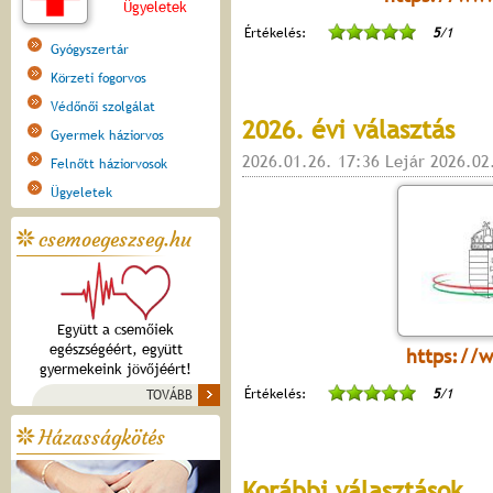
Ügyeletek
Értékelés:
5
/1
Gyógyszertár
Körzeti fogorvos
Védőnői szolgálat
2026. évi választás
Gyermek háziorvos
2026.01.26. 17:36 Lejár 2026.02
Felnőtt háziorvosok
Ügyeletek
csemoegeszseg.hu
Együtt a csemőiek
egészségéért, együtt
https://
gyermekeink jövőjéért!
Értékelés:
5
/1
TOVÁBB
Házasságkötés
Korábbi választások