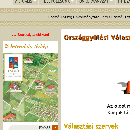
AKTUÁLIS
TELEPÜLÉSÜNK
ÖNKORMÁNYZAT
INTÉZ
Csemő Község Önkormányzata, 2713 Csemő, Pető
... Szeresd, amid van!
Országgyűlési Válas
Interaktív térkép
Az oldal m
Kérjük lá
Választási szervek
TOVÁBB