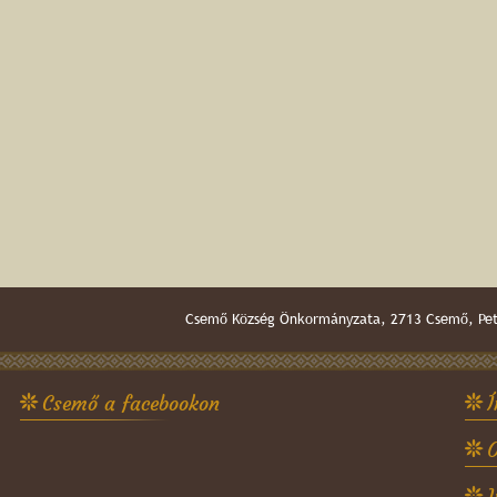
Csemő Község Önkormányzata, 2713 Csemő, Pető
Csemő a facebookon
Í
O