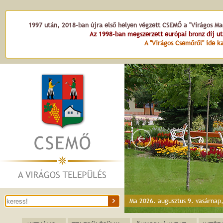
1997 után, 2018-ban újra első helyen végzett CSEMŐ a "Virágos Mag
Az 1998-ban megszerzett európai bronz díj u
A "Virágos Csemőről" ide ka
Ma 2026. augusztus 9. vasárnap