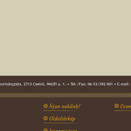
ormányzata, 2713 Csemő, Petőfi u. 1. • Tel./Fax: 06-53/392 001 • E-mail:
Írjon nekünk!
Csem
Oldaltérkép
Impresszum