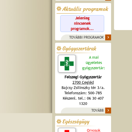
Aktuális programok
Jelenleg
nincsenek
programok...
TOVÁBBI PROGRAMOK
Gyógyszertárak
A mai
ügyeletes
gyógyszertár:
Felszegi Gyógyszertár
2700 Cegléd
Bajcsy-Zsilinszky tér 3/a.
Telefonszám: 500-785
Készenl. tel.: 06 30 407
1320
TOVÁBB
Egészségügy
Orvosok