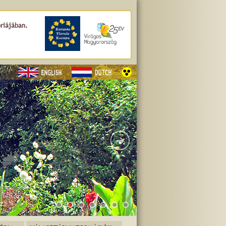
óriájában.
z.