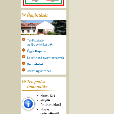
Ügyintézés
Tájékoztató
az E-ügyintézésről
Ügyfélfogadás
Letölthető nyomtatványok
Rendeletek
Járási ügyintézés
Települési
támogatás
Kinek jár?
Milyen
feltételekkel?
Hogyan
igényelhető?