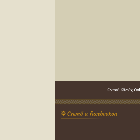
Csemő Község Önk
Csemő a facebookon