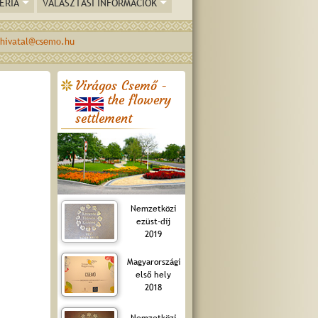
ÉRIA
VÁLASZTÁSI INFORMÁCIÓK
hivatal@csemo.hu
Virágos Csemő -
the flowery
settlement
Nemzetközi
ezüst-díj
2019
Magyarországi
első hely
2018
Nemzetközi