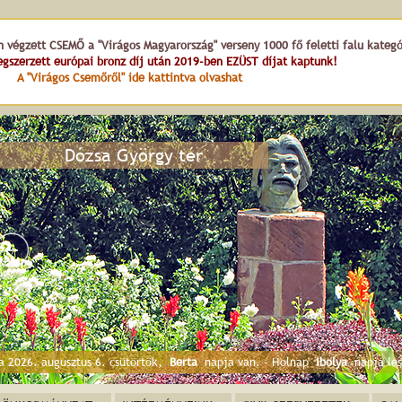
n végzett CSEMŐ a "Virágos Magyarország" verseny 1000 fő feletti falu kateg
gszerzett európai bronz díj után 2019-ben EZÜST díjat kaptunk!
A "Virágos Csemőről" ide kattintva olvashat
Dózsa György tér
a 2026. augusztus 6. csütörtök,
Berta
napja van. - Holnap
Ibolya
napja les