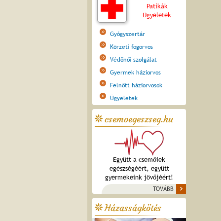
Patikák
Ügyeletek
Gyógyszertár
Körzeti fogorvos
Védőnői szolgálat
Gyermek háziorvos
Felnőtt háziorvosok
Ügyeletek
csemoegeszseg.hu
Együtt a csemőiek
egészségéért, együtt
gyermekeink jövőjéért!
TOVÁBB
Házasságkötés