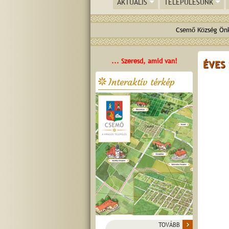
AKTUÁLIS
TELEPÜLÉSÜNK
Csemő Község Önk
... Szeresd, amid van!
ÉVES 
Interaktív térkép
TOVÁBB