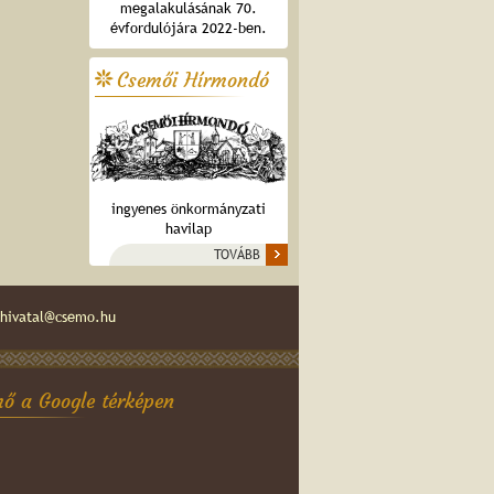
megalakulásának 70.
évfordulójára 2022-ben.
Csemői Hírmondó
ingyenes önkormányzati
havilap
TOVÁBB
hivatal@csemo.hu
ő a Google térképen