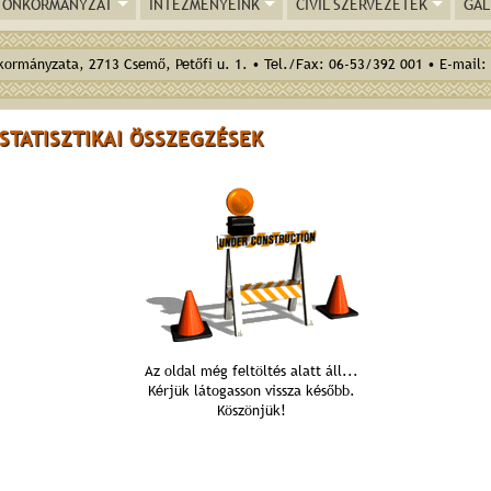
ÖNKORMÁNYZAT
INTÉZMÉNYEINK
CIVIL SZERVEZETEK
GAL
ormányzata, 2713 Csemő, Petőfi u. 1. • Tel./Fax: 06-53/392 001 • E-mail:
STATISZTIKAI ÖSSZEGZÉSEK
Az oldal még feltöltés alatt áll...
Kérjük látogasson vissza később.
Köszönjük!