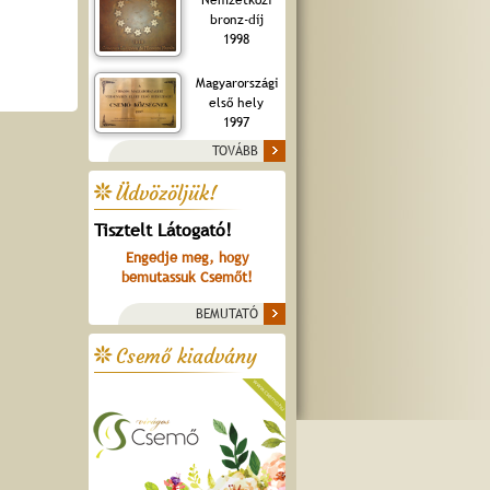
bronz-díj
1998
Magyarországi
első hely
1997
TOVÁBB
Üdvözöljük!
Tisztelt Látogató!
Engedje meg, hogy
bemutassuk Csemőt!
BEMUTATÓ
Csemő kiadvány