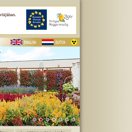
óriájában.
z.