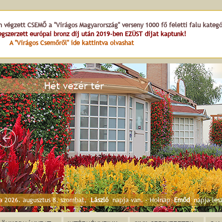
n végzett CSEMŐ a "Virágos Magyarország" verseny 1000 fő feletti falu kateg
gszerzett európai bronz díj után 2019-ben EZÜST díjat kaptunk!
A "Virágos Csemőről" ide kattintva olvashat
Hét vezér tér
a 2026. augusztus 8. szombat,
László
napja van. - Holnap
Emőd
napja les