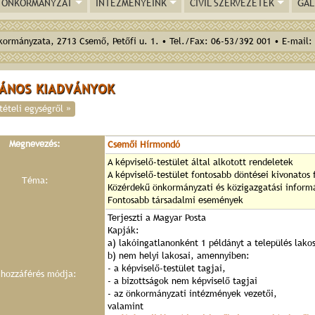
ÖNKORMÁNYZAT
INTÉZMÉNYEINK
CIVIL SZERVEZETEK
GAL
ormányzata, 2713 Csemő, Petőfi u. 1. • Tel./Fax: 06-53/392 001 • E-mail:
VÁNOS KIADVÁNYOK
tételi egységről »
Megnevezés:
Csemői Hírmondó
A képviselő-testület által alkotott rendeletek
A képviselő-testület fontosabb döntései kivonatos
Téma:
Közérdekű önkormányzati és közigazgatási inform
Fontosabb társadalmi események
Terjeszti a Magyar Posta
Kapják:
a) lakóingatlanonként 1 példányt a település lakos
b) nem helyi lakosai, amennyiben:
- a képviselő-testület tagjai,
 hozzáférés módja:
- a bizottságok nem képviselő tagjai
- az önkormányzati intézmények vezetői,
valamint