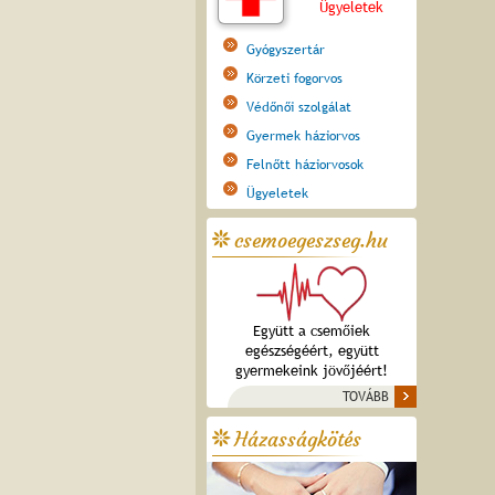
Ügyeletek
Gyógyszertár
Körzeti fogorvos
Védőnői szolgálat
Gyermek háziorvos
Felnőtt háziorvosok
Ügyeletek
csemoegeszseg.hu
Együtt a csemőiek
egészségéért, együtt
gyermekeink jövőjéért!
TOVÁBB
Házasságkötés