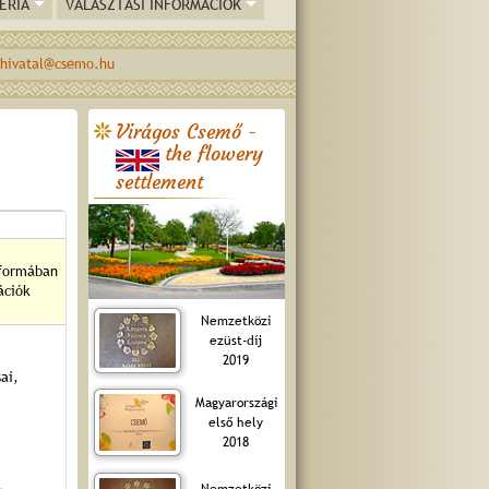
ÉRIA
VÁLASZTÁSI INFORMÁCIÓK
hivatal@csemo.hu
Virágos Csemő -
the flowery
settlement
 formában
ációk
Nemzetközi
ezüst-díj
2019
ai,
Magyarországi
első hely
2018
Nemzetközi