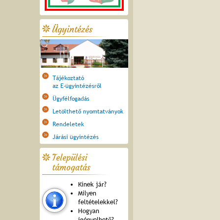
Ügyintézés
Tájékoztató
az E-ügyintézésről
Ügyfélfogadás
Letölthető nyomtatványok
Rendeletek
Járási ügyintézés
Települési
támogatás
Kinek jár?
Milyen
feltételekkel?
Hogyan
igényelhető?