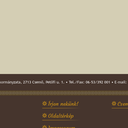
ormányzata, 2713 Csemő, Petőfi u. 1. • Tel./Fax: 06-53/392 001 • E-mail:
Írjon nekünk!
Csem
Oldaltérkép
Impresszum