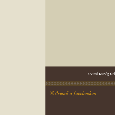
Csemő Község Önk
Csemő a facebookon