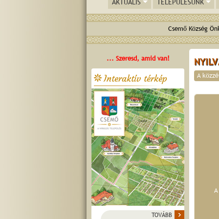
AKTUÁLIS
TELEPÜLÉSÜNK
Csemő Község Önk
... Szeresd, amid van!
NYIL
A közzé
Interaktív térkép
A
TOVÁBB