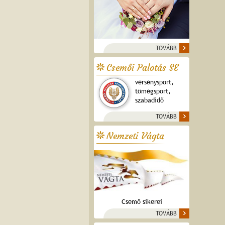
TOVÁBB
Csemői Palotás SE
versenysport,
tömegsport,
szabadidő
TOVÁBB
Nemzeti Vágta
Csemő sikerei
TOVÁBB