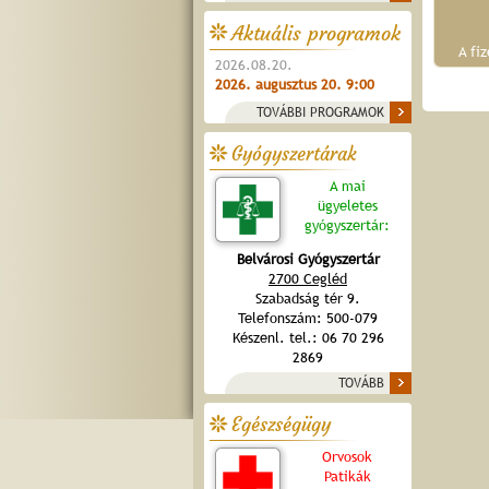
Aktuális programok
A fi
2026.08.20.
2026. augusztus 20. 9:00
TOVÁBBI PROGRAMOK
Gyógyszertárak
A mai
ügyeletes
gyógyszertár:
Belvárosi Gyógyszertár
2700 Cegléd
Szabadság tér 9.
Telefonszám: 500-079
Készenl. tel.: 06 70 296
2869
TOVÁBB
Egészségügy
Orvosok
Patikák