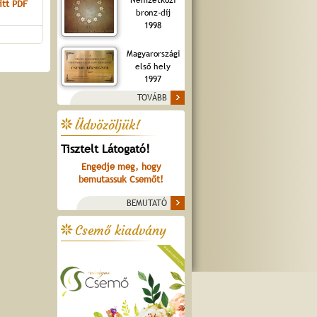
itt PDF
bronz-díj
1998
Magyarországi
első hely
1997
TOVÁBB
Üdvözöljük!
Tisztelt Látogató!
Engedje meg, hogy
bemutassuk Csemőt!
BEMUTATÓ
Csemő kiadvány