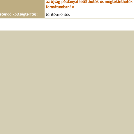
az újság példányai letölthetők és megtekinthetők 
formátumban! »
zetendő költségtérítés:
térítésmentes