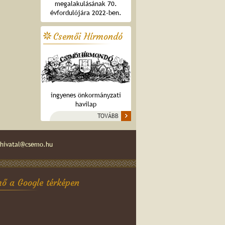
megalakulásának 70.
évfordulójára 2022-ben.
Csemői Hírmondó
ingyenes önkormányzati
havilap
TOVÁBB
hivatal@csemo.hu
ő a Google térképen