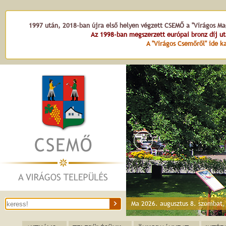
1997 után, 2018-ban újra első helyen végzett CSEMŐ a "Virágos Mag
Az 1998-ban megszerzett európai bronz díj u
A "Virágos Csemőről" ide ka
Ma 2026. augusztus 8. szombat