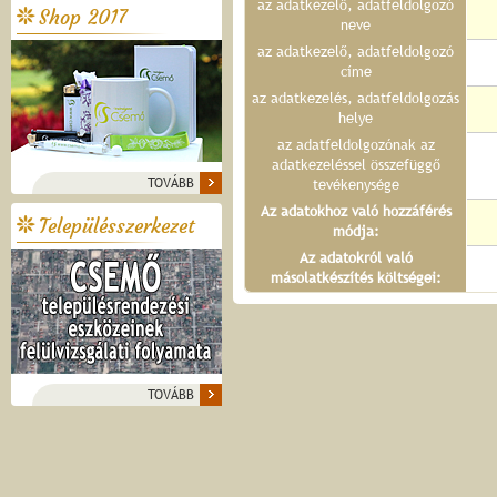
az adatkezelő, adatfeldolgozó
Shop 2017
neve
az adatkezelő, adatfeldolgozó
címe
az adatkezelés, adatfeldolgozás
helye
az adatfeldolgozónak az
adatkezeléssel összefüggő
TOVÁBB
tevékenysége
Az adatokhoz való hozzáférés
Településszerkezet
módja:
Az adatokról való
másolatkészítés költségei:
TOVÁBB