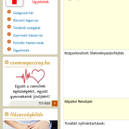
Ügyeletek
Gyógyszertár
Körzeti fogorvos
Védőnői szolgálat
Gyermek háziorvos
Felnőtt háziorvosok
Ügyeletek
Központosított illetményszámfejtés
csemoegeszseg.hu
Együtt a csemőiek
egészségéért, együtt
gyermekeink jövőjéért!
Képzési Rendszer
TOVÁBB
Házasságkötés
További nyilvántartások: