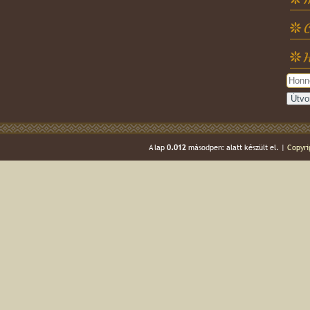
C
H
A lap
0.012
másodperc alatt készült el. |
Copyri