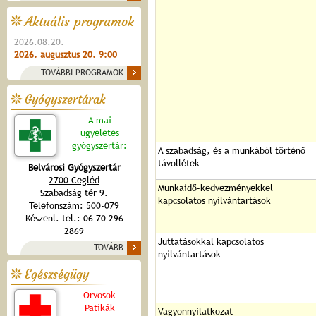
Aktuális programok
2026.08.20.
2026. augusztus 20. 9:00
TOVÁBBI PROGRAMOK
Gyógyszertárak
A mai
ügyeletes
gyógyszertár:
A szabadság, és a munkából történő
távollétek
Belvárosi Gyógyszertár
2700 Cegléd
Munkaidő-kedvezményekkel
Szabadság tér 9.
kapcsolatos nyilvántartások
Telefonszám: 500-079
Készenl. tel.: 06 70 296
2869
Juttatásokkal kapcsolatos
TOVÁBB
nyilvántartások
Egészségügy
Orvosok
Patikák
Vagyonnyilatkozat