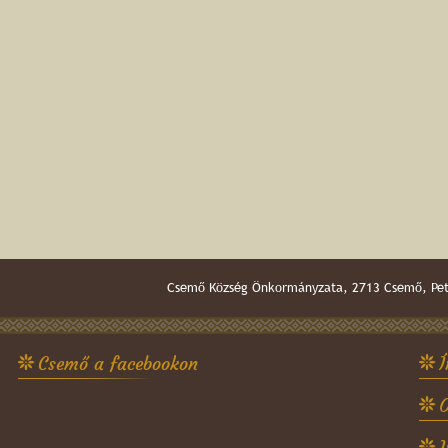
Csemő Község Önkormányzata, 2713 Csemő, Pető
Csemő a facebookon
Í
O