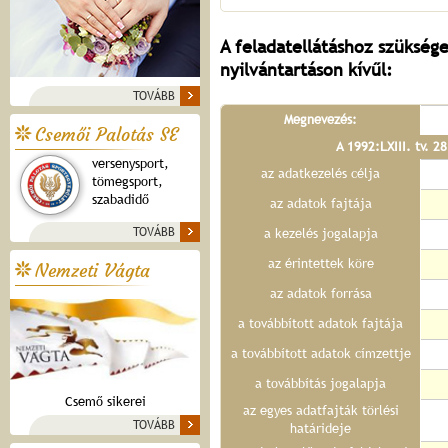
A feladatellátáshoz szüksége
nyilvántartáson kívűl:
TOVÁBB
Megnevezés:
Csemői Palotás SE
A 1992:LXIII. tv. 2
versenysport,
az adatkezelés célja
tömegsport,
szabadidő
az adatok fajtája
TOVÁBB
a kezelés jogalapja
az érintettek köre
Nemzeti Vágta
az adatok forrása
a továbbított adatok fajtája
a továbbított adatok címzettje
a továbbítás jogalapja
Csemő sikerei
az egyes adatfajták törlési
TOVÁBB
határideje