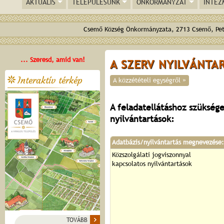
AKTUÁLIS
TELEPÜLÉSÜNK
ÖNKORMÁNYZAT
INTÉZ
Csemő Község Önkormányzata, 2713 Csemő, Pető
... Szeresd, amid van!
A SZERV NYILVÁNTA
Interaktív térkép
A közzétételi egységről »
A feladatellátáshoz szüksége
nyilvántartások:
Adatbázis/nyilvántartás megnevezése:
Közszolgálati jogviszonnyal
kapcsolatos nyilvántartások
TOVÁBB