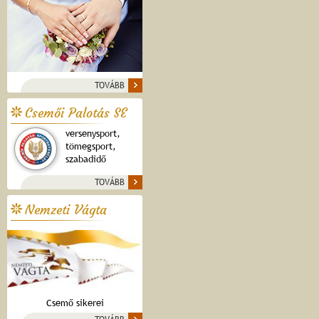
TOVÁBB
Csemői Palotás SE
versenysport,
tömegsport,
szabadidő
TOVÁBB
Nemzeti Vágta
Csemő sikerei