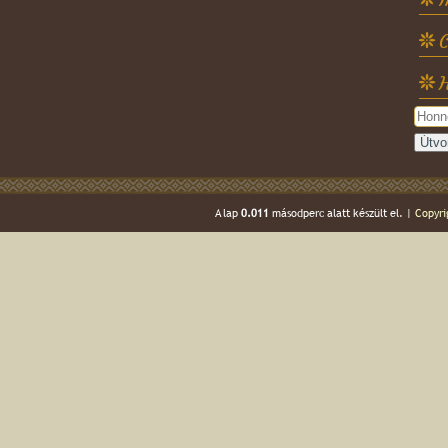
C
H
A lap
0.011
másodperc alatt készült el. |
Copyri