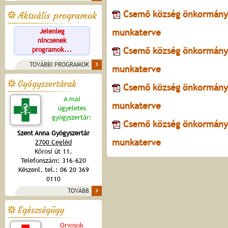
Csemő község önkormányza
Aktuális programok
munkaterve
Jelenleg
nincsenek
Csemő község önkormányza
programok...
TOVÁBBI PROGRAMOK
munkaterve
Gyógyszertárak
Csemő község önkormányza
A mai
munkaterve
ügyeletes
gyógyszertár:
Csemő község önkormányza
Szent Anna Gyógyszertár
munkaterve
2700 Cegléd
Kőrösi út 11.
Telefonszám: 316-620
Készenl. tel.: 06 20 369
0110
TOVÁBB
Egészségügy
Orvosok