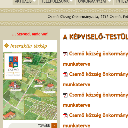
AKTUÁLIS
TELEPÜLÉSÜNK
ÖNKORMÁNYZAT
INTÉZ
Csemő Község Önkormányzata, 2713 Csemő, Pető
... Szeresd, amid van!
A KÉPVISELŐ-TESTÜ
Interaktív térkép
Csemő község önkormányza
munkaterve
Csemő község önkormányza
munkaterve
Csemő község önkormányza
munkaterve
Csemő község önkormányza
munkaterve
TOVÁBB