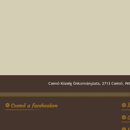
Csemő Község Önkormányzata, 2713 Csemő, Pető
Csemő a facebookon
Í
O