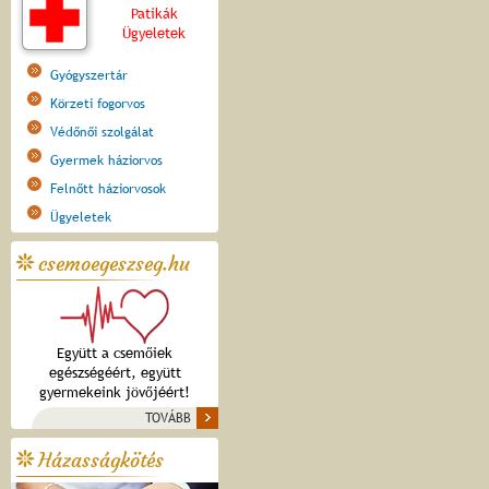
Patikák
Ügyeletek
Gyógyszertár
Körzeti fogorvos
Védőnői szolgálat
Gyermek háziorvos
Felnőtt háziorvosok
Ügyeletek
csemoegeszseg.hu
Együtt a csemőiek
egészségéért, együtt
gyermekeink jövőjéért!
TOVÁBB
Házasságkötés