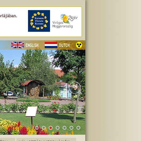
óriájában.
z.