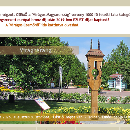
n végzett CSEMŐ a "Virágos Magyarország" verseny 1000 fő feletti falu kateg
gszerzett európai bronz díj után 2019-ben EZÜST díjat kaptunk!
A "Virágos Csemőről" ide kattintva olvashat
a 2026. augusztus 8. szombat,
László
napja van. - Holnap
Emőd
napja les