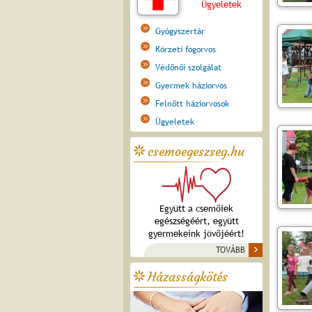
Ügyeletek
Gyógyszertár
Körzeti fogorvos
Védőnői szolgálat
Gyermek háziorvos
Felnőtt háziorvosok
Ügyeletek
csemoegeszseg.hu
Együtt a csemőiek
egészségéért, együtt
gyermekeink jövőjéért!
TOVÁBB
Házasságkötés