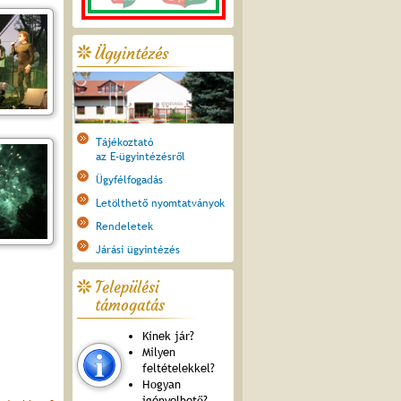
Ügyintézés
Tájékoztató
az E-ügyintézésről
Ügyfélfogadás
Letölthető nyomtatványok
Rendeletek
Járási ügyintézés
Települési
támogatás
Kinek jár?
Milyen
feltételekkel?
Hogyan
igényelhető?