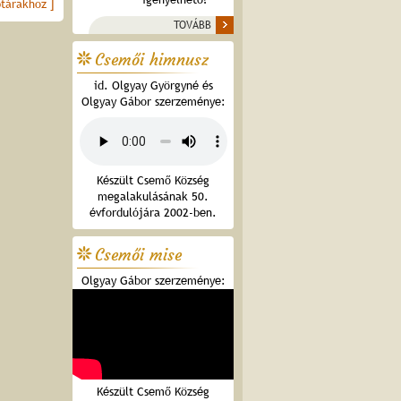
ptárakhoz ]
TOVÁBB
Csemői himnusz
id. Olgyay Györgyné és
Olgyay Gábor szerzeménye:
Készült Csemő Község
megalakulásának 50.
évfordulójára 2002-ben.
Csemői mise
Olgyay Gábor szerzeménye:
Készült Csemő Község