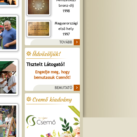
bronz-díj
1998
Magyarországi
első hely
1997
TOVÁBB
Üdvözöljük!
Tisztelt Látogató!
Engedje meg, hogy
bemutassuk Csemőt!
BEMUTATÓ
Csemő kiadvány