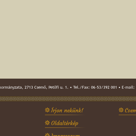
ormányzata, 2713 Csemő, Petőfi u. 1. • Tel./Fax: 06-53/392 001 • E-mail:
Írjon nekünk!
Csem
Oldaltérkép
Impresszum