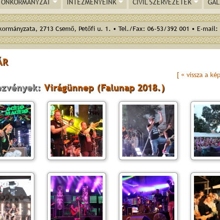
ÖNKORMÁNYZAT
INTÉZMÉNYEINK
CIVIL SZERVEZETEK
GAL
ormányzata, 2713 Csemő, Petőfi u. 1. • Tel./Fax: 06-53/392 001 • E-mail:
ÁR
[ « vissza a ké
ezvények:
Virágünnep (Falunap 2018.)