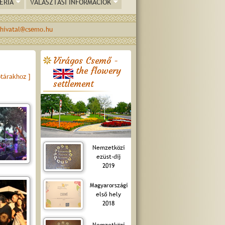
ÉRIA
VÁLASZTÁSI INFORMÁCIÓK
hivatal@csemo.hu
Virágos Csemő -
the flowery
ptárakhoz ]
settlement
Nemzetközi
ezüst-díj
2019
Magyarországi
első hely
2018
Nemzetközi