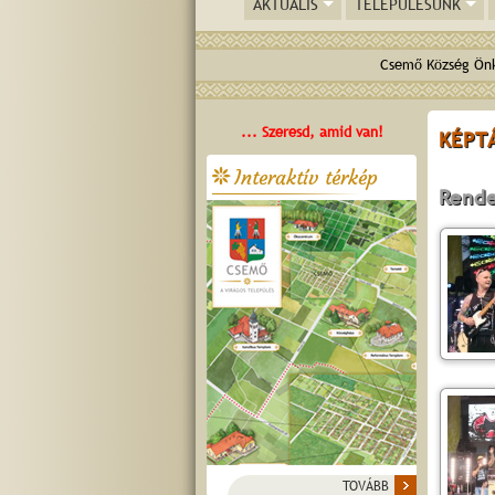
AKTUÁLIS
TELEPÜLÉSÜNK
Csemő Község Önk
... Szeresd, amid van!
KÉPT
Interaktív térkép
Rend
TOVÁBB