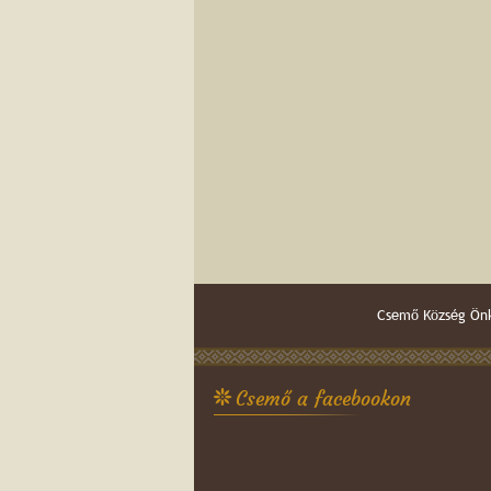
Csemő Község Önk
Csemő a facebookon