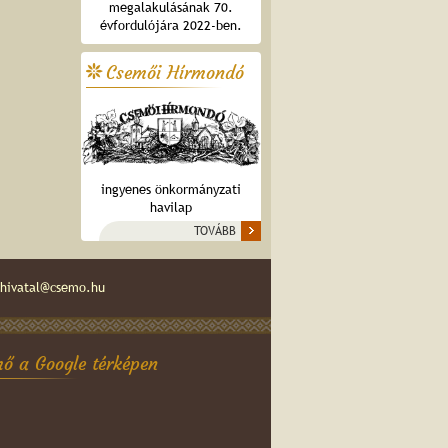
megalakulásának 70.
évfordulójára 2022-ben.
Csemői Hírmondó
ingyenes önkormányzati
havilap
TOVÁBB
hivatal@csemo.hu
ő a Google térképen