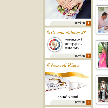
TOVÁBB
Csemői Palotás SE
versenysport,
tömegsport,
szabadidő
TOVÁBB
Nemzeti Vágta
Csemő sikerei
TOVÁBB