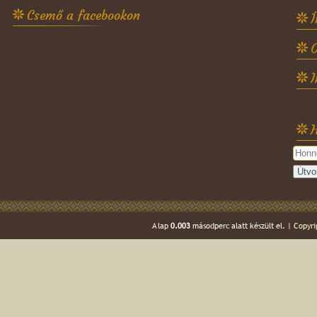
Csemő a facebookon
Í
O
H
A lap
0.003
másodperc alatt készült el. |
Copyri