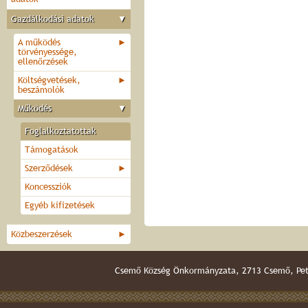
Gazdálkodási adatok
▼
A működés
►
törvényessége,
ellenőrzések
Költségvetések,
►
beszámolók
Működés
▼
Foglalkoztatottak
Támogatások
Szerződések
►
Koncessziók
Egyéb kifizetések
Közbeszerzések
►
Csemő Község Önkormányzata, 2713 Csemő, Pető