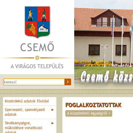
Csemő közs
Közérdekű adatok főoldal
FOGLALKOZTATOTTAK
Szervezeti, személyzeti
►
A közzétételi egységről »
adatok
Tevékenységre,
►
működésre vonatkozó
adatok