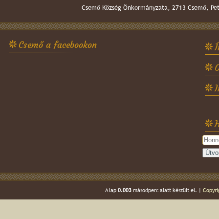
Csemő Község Önkormányzata, 2713 Csemő, Pető
Csemő a facebookon
Í
O
H
A lap
0.003
másodperc alatt készült el. |
Copyri