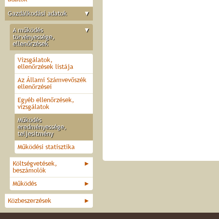
Gazdálkodási adatok
▼
A működés
▼
törvényessége,
ellenőrzések
Vizsgálatok,
ellenőrzések listája
Az Állami Számvevőszék
ellenőrzései
Egyéb ellenőrzések,
vizsgálatok
Működés
eredményessége,
teljesítmény
Működési statisztika
Költségvetések,
►
beszámolók
Működés
►
Közbeszerzések
►