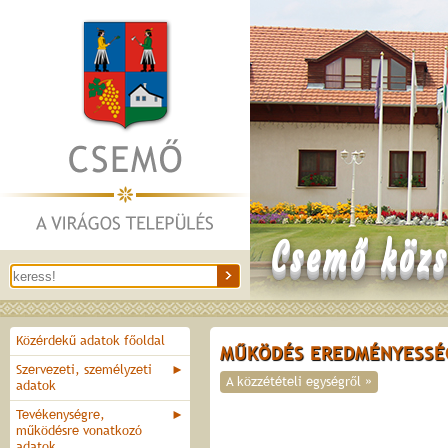
Csemő közs
Közérdekű adatok főoldal
MŰKÖDÉS EREDMÉNYESSÉ
Szervezeti, személyzeti
►
A közzétételi egységről »
adatok
Tevékenységre,
►
működésre vonatkozó
adatok