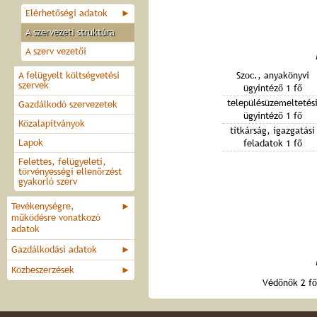
Elérhetőségi adatok
►
A szervezeti struktúra
A szerv vezetői
A felügyelt költségvetési
Szoc., anyakönyvi
szervek
ügyintéző 1 fő
településüzemeltetés
Gazdálkodó szervezetek
ügyintéző 1 fő
Közalapítványok
titkárság, igazgatási
Lapok
feladatok 1 fő
Felettes, felügyeleti,
törvényességi ellenőrzést
gyakorló szerv
Tevékenységre,
►
működésre vonatkozó
adatok
Gazdálkodási adatok
►
Közbeszerzések
►
Védőnők 2 fő