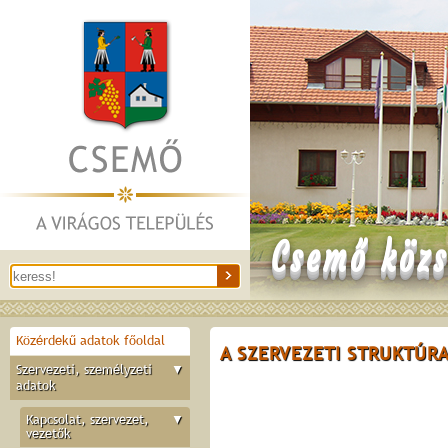
Csemő közs
Közérdekű adatok főoldal
A SZERVEZETI STRUKTÚR
Szervezeti, személyzeti
▼
adatok
Kapcsolat, szervezet,
▼
vezetők