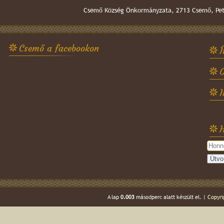
Csemő Község Önkormányzata, 2713 Csemő, Pető
Csemő a facebookon
Í
O
H
A lap
0.003
másodperc alatt készült el. |
Copyri