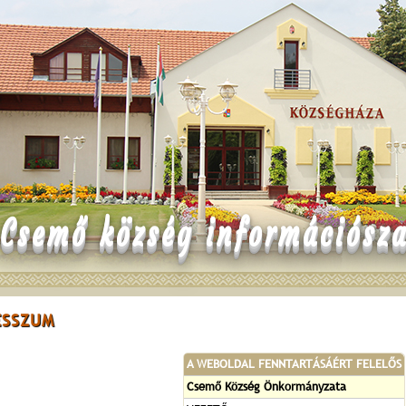
Csemő község információsza
ESSZUM
A WEBOLDAL FENNTARTÁSÁÉRT FELELŐS
Csemő Község Önkormányzata