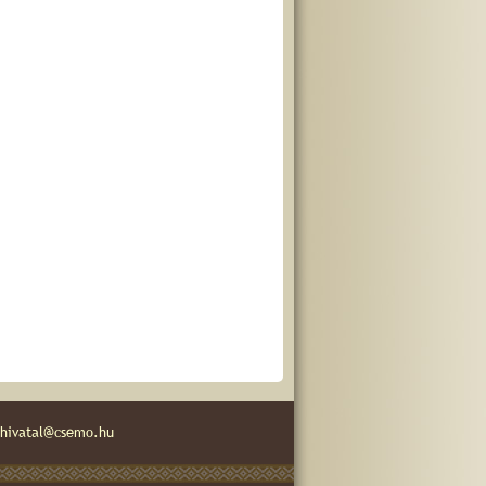
hivatal@csemo.hu