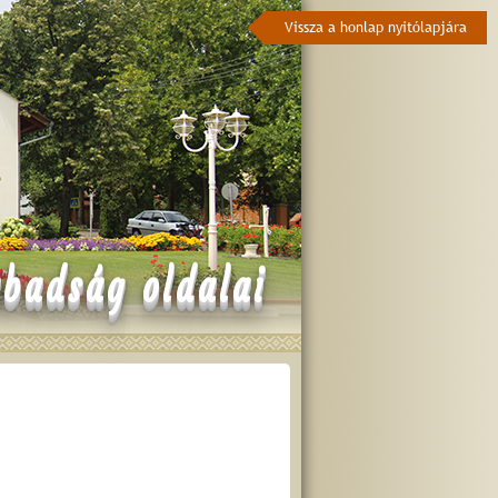
Vissza a honlap nyitólapjára
badság oldalai