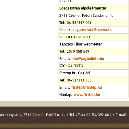
VEZETŐ
Bögös István alpolgármester
2713 Csemő, Petőfi Sándor u. 1.
Tel: 06-53/392 001
Email:
polgarmester@csemo.hu
WEBOLDALKÉSZÍTŐ
Tánczos Tibor webmester
Tel: 20/9 358 549
Email:
info@cegledinfo.hu
SZOLGÁLTATÓ
Firstep Bt. Cegléd
Tel: 06-53/311 855
Email:
firstep@firstep.hu
Honlap:
www.firstep.hu
ormányzata, 2713 Csemő, Petőfi u. 1. • Tel./Fax: 06-53/392 001 • E-mail: