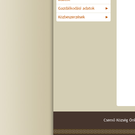
Gazdálkodási adatok
►
Közbeszerzések
►
Csemő Község Önk