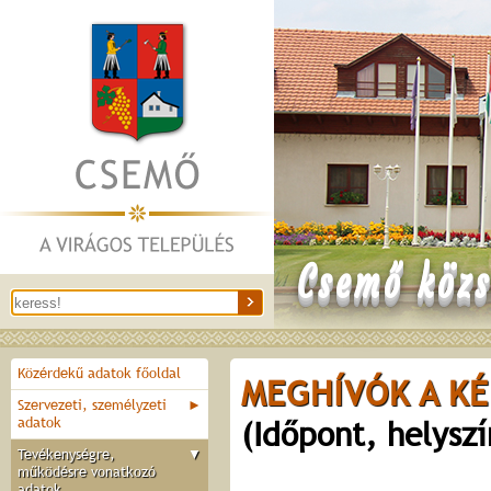
Csemő közs
Közérdekű adatok főoldal
MEGHÍVÓK A KÉ
Szervezeti, személyzeti
►
adatok
(Időpont, helysz
Tevékenységre,
▼
működésre vonatkozó
adatok