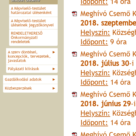
Időpont:
14 óra
testület üléseire
A Képviselő-testület
Meghívó Csemő K
határozatai ülésenként
A Képviselő-testület
2018. szeptembe
üléseinek jegyzőkönyvei
Helyszín:
Községh
RENDELETKERESŐ
Önkormányzati
Időpont:
9 óra
rendeletek
Meghívó Csemő K
A szerv döntései,
►
koncepciók, tervezetek,
javaslatok
2018. július 30
-i
Pályázati kiírások
►
Helyszín:
Községh
Gazdálkodási adatok
►
Időpont:
14 óra
Közbeszerzések
►
Meghívó Csemő K
2018. június 29
-
Helyszín:
Községh
Időpont:
14 óra
Meghívó Csemő K