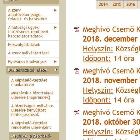
2014
2015
2016
A szerv
►
alaptevékenysége,
feladat- és hatásköre
Meghívó Csemő K
A hatósági ügyek
►
intézésének rendjével
kapcsolatos adatok
2018. december 
Közszolgáltatások
Helyszín:
Községh
A szerv nyilvántartásai
Időpont:
14 óra
Nyilvános kiadványok
►
Meghívó Csemő K
Döntéshozatal, ülések
▼
2018. november 
A Képviselő-testület
munkatervei
Helyszín:
Községh
Meghívók a bizottságok
üléseire (napirendek)
Időpont:
14 óra
A bizottságok nyilvános
üléseire benyújtott
Meghívó Csemő K
előterjesztések
2018. október 3
A Képviselő-testület
rendeletei ülésenként
Helyszín:
Községh
Meghívók a Képviselő-