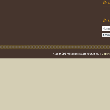
H
A lap
0.006
másodperc alatt készült el. |
Copyri