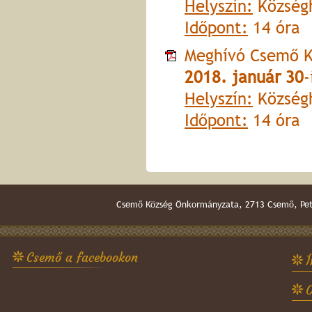
Helyszín:
Községh
Időpont:
14 óra
Meghívó Csemő K
2018. január 30
-
Helyszín:
Községh
Időpont:
14 óra
Csemő Község Önkormányzata, 2713 Csemő, Pető
Csemő a facebookon
Í
O