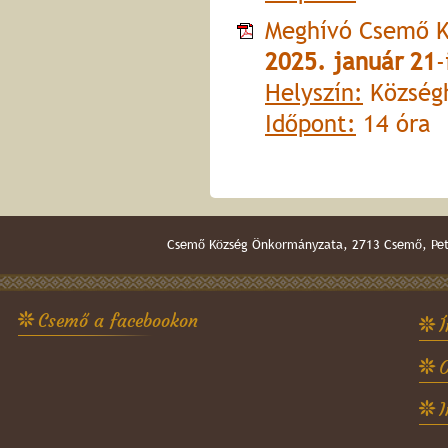
Meghívó Csemő K
2025. január 21
-
Helyszín:
Községh
Időpont:
14 óra
Csemő Község Önkormányzata, 2713 Csemő, Pető
Csemő a facebookon
Í
O