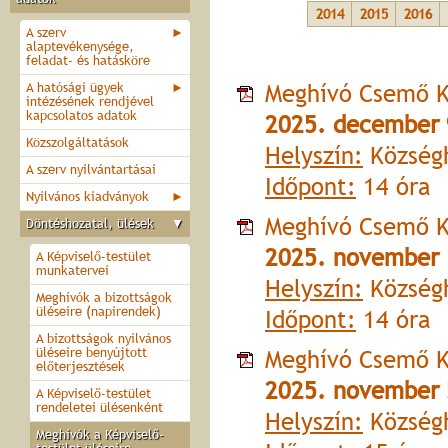
2014
2015
2016
A szerv
►
alaptevékenysége,
feladat- és hatásköre
Meghívó Csemő K
A hatósági ügyek
►
intézésének rendjével
kapcsolatos adatok
2025. december 
Közszolgáltatások
Helyszín:
Községh
A szerv nyilvántartásai
Időpont:
14 óra
Nyilvános kiadványok
►
Meghívó Csemő K
Döntéshozatal, ülések
▼
2025. november 
A Képviselő-testület
munkatervei
Helyszín:
Községh
Meghívók a bizottságok
üléseire (napirendek)
Időpont:
14 óra
A bizottságok nyilvános
üléseire benyújtott
Meghívó Csemő K
előterjesztések
2025. november 
A Képviselő-testület
rendeletei ülésenként
Helyszín:
Községh
Meghívók a Képviselő-