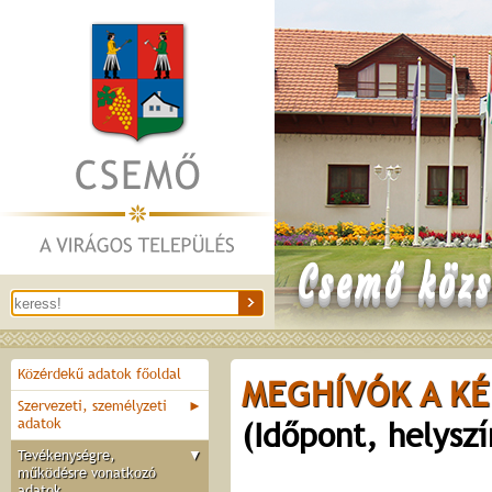
Csemő közs
Közérdekű adatok főoldal
MEGHÍVÓK A KÉ
Szervezeti, személyzeti
►
adatok
(Időpont, helysz
Tevékenységre,
▼
működésre vonatkozó
adatok