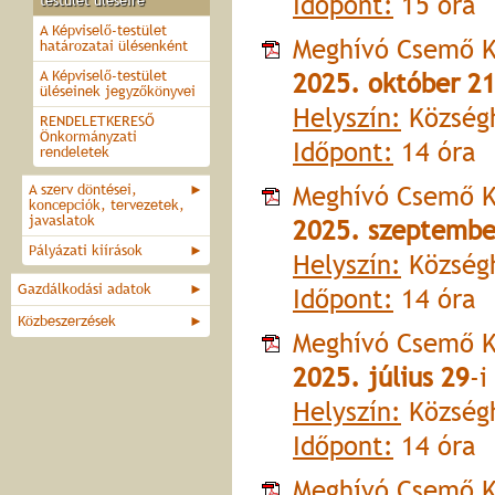
Időpont:
15 óra
testület üléseire
A Képviselő-testület
Meghívó Csemő K
határozatai ülésenként
A Képviselő-testület
2025. október 2
üléseinek jegyzőkönyvei
Helyszín:
Községh
RENDELETKERESŐ
Önkormányzati
Időpont:
14 óra
rendeletek
Meghívó Csemő K
A szerv döntései,
►
koncepciók, tervezetek,
javaslatok
2025. szeptembe
Pályázati kiírások
►
Helyszín:
Községh
Gazdálkodási adatok
►
Időpont:
14 óra
Közbeszerzések
►
Meghívó Csemő K
2025. július 29
-i
Helyszín:
Községh
Időpont:
14 óra
Meghívó Csemő K