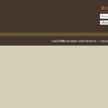
H
A lap
0.006
másodperc alatt készült el. |
Copyri