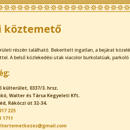
i köztemető
rületi részén található. Bekerített ingatlan, a bejárat közel
ttel. A belső közlekedési utak viacolor burkolatúak, parkoló
ég:
külterület, 0337/3. hrsz.
kó, Walter és Társa Kegyeleti Kft.
éd, Rákóczi út 32-34.
317 225
1 1711
ltertemetkezes@gmail.com