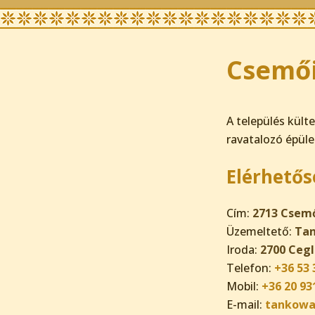
Csemő
A település külte
ravatalozó épüle
Elérhetős
Cím:
2713 Csemő 
Üzemeltető:
Tan
Iroda:
2700 Cegl
Telefon:
+36 53 
Mobil:
+36 20 93
E-mail:
tankowa