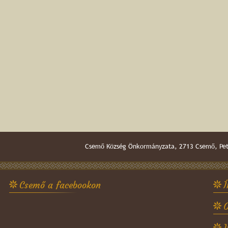
Csemő Község Önkormányzata, 2713 Csemő, Pető
Csemő a facebookon
Í
O