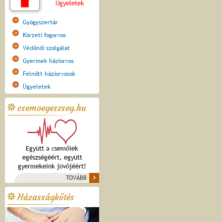
Ügyeletek
Gyógyszertár
Körzeti fogorvos
Védőnői szolgálat
Gyermek háziorvos
Felnőtt háziorvosok
Ügyeletek
csemoegeszseg.hu
Együtt a csemőiek
egészségéért, együtt
gyermekeink jövőjéért!
TOVÁBB
Házasságkötés