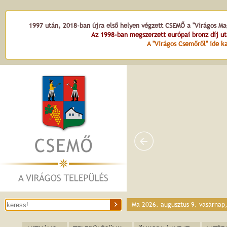
1997 után, 2018-ban újra első helyen végzett CSEMŐ a "Virágos Mag
Az 1998-ban megszerzett európai bronz díj u
A "Virágos Csemőről" ide ka
Dr. Kováts Zoltán
Ma 2026. augusztus 9. vasárnap