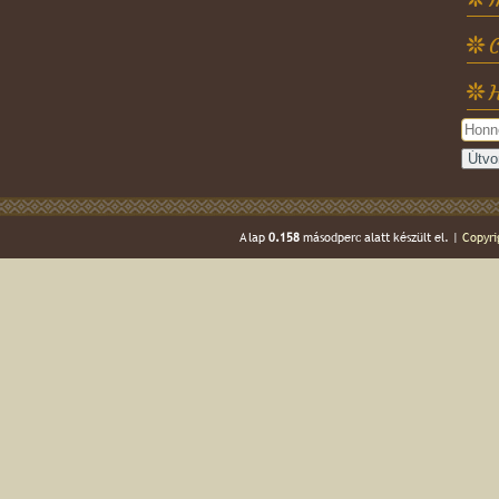
C
H
A lap
0.158
másodperc alatt készült el. |
Copyri