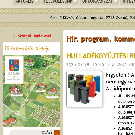
AKTUÁLIS
TELEPÜLÉSÜNK
ÖNKORMÁNYZAT
INTÉZ
Csemő Község Önkormányzata, 2713 Csemő, Pető
... Szeresd, amid van!
Hír, program, komm
Interaktív térkép
HULLADÉKGYŰJTÉSI R
2025.07.28. 15:46 Lejár 2025.08
Figyelem! A
nem egymás 
Az időponto
JÚLIUS 3
dűlő kere
AUGUSZT
dűlő elej
AUGUSZT
úton a 12
AUGUSZT
TOVÁBB
hantházi 