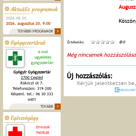
Augusz
Aktuális programok
2026.08.20.
Köszön
2026. augusztus 20. 9:00
TOVÁBBI PROGRAMOK
Gyógyszertárak
Értékelés:
0
/0
A mai
Még nincsenek hozzászólás
ügyeletes
gyógyszertár:
Gyógyír Gyógyszertár
Új hozzászólás:
2700 Cegléd
Kérjük jelentkezzen be,
Rákóczi út 7.
Telefonszám: 319-200
Készenl. tel.: 06 30 333
4401
TOVÁBB
Egészségügy
Orvosok
Patikák