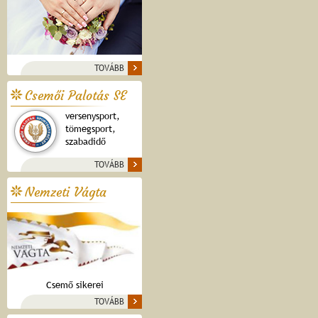
TOVÁBB
Csemői Palotás SE
versenysport,
tömegsport,
szabadidő
TOVÁBB
Nemzeti Vágta
Csemő sikerei
TOVÁBB