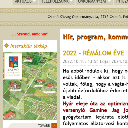
AKTUÁLIS
TELEPÜLÉSÜNK
ÖNKORMÁNYZAT
INTÉZ
Csemő Község Önkormányzata, 2713 Csemő, Pető
... Szeresd, amid van!
Hír, program, komm
Interaktív térkép
2022 - RÉMÁLOM ÉVE
2022.10.15. 13:55 Lejár 2024.10
Ha abból indulok ki, hogy n
esős időben - akkor azt is
voltak, főleg, hogy a vágta-
újabb évfordulóhoz érkezet
a viadal.
Nyár eleje óta az optimizm
versenyló Gamine Jag jo
gyógytartam lejárata elő
folyamatos állatorvosi kon
TOVÁBB