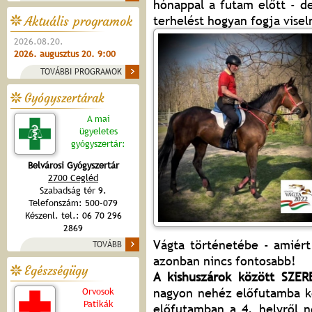
hónappal a futam előtt - d
terhelést hogyan fogja visel
Aktuális programok
2026.08.20.
2026. augusztus 20. 9:00
TOVÁBBI PROGRAMOK
Gyógyszertárak
A mai
ügyeletes
gyógyszertár:
Belvárosi Gyógyszertár
2700 Cegléd
Szabadság tér 9.
Telefonszám: 500-079
Készenl. tel.: 06 70 296
2869
Vágta történetébe - amiért
TOVÁBB
azonban nincs fontosabb!
Egészségügy
A kishuszárok között SZE
nagyon nehéz előfutamba ker
Orvosok
Patikák
előfutamban a 4. helyről n