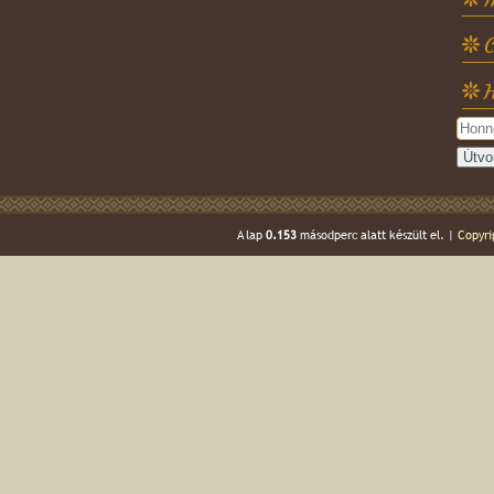
C
H
A lap
0.153
másodperc alatt készült el. |
Copyri