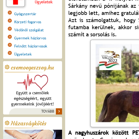
Ügyeletek
Sárkány nevű pónijának az 
legjobb lett, amihez gratulá
Gyógyszertár
Azt is számolgattuk, hogy 
Körzeti fogorvos
futamba kerülnek, akkor s
Védőnői szolgálat
számít a sorsolás is.
Gyermek háziorvos
Felnőtt háziorvosok
Ügyeletek
csemoegeszseg.hu
Együtt a csemőiek
egészségéért, együtt
gyermekeink jövőjéért!
TOVÁBB
Házasságkötés
A nagyhuszárok között P