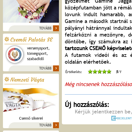
győzelmet Gamine Jagg
középfutamban jött a rémálo
lovunk indult hamarabb, am
Gamine a második startnál s
pályányi hátránnyal indulta
TOVÁBB
felzárkózni a mezőnyre, d
Csemői Palotás SE
döntőbe, így számukra az 
tartozunk CSEMŐ képviselet
versenysport,
tömegsport,
A futamok videói és az é
szabadidő
oldalán elérhetőek.
TOVÁBB
Értékelés:
5
/1
Nemzeti Vágta
Még nincsenek hozzászólás
Új hozzászólás:
Kérjük jelentkezzen be,
Csemő sikerei
TOVÁBB