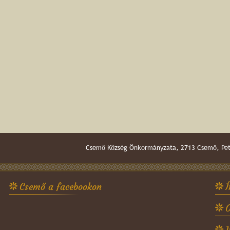
Csemő Község Önkormányzata, 2713 Csemő, Pető
Csemő a facebookon
Í
O