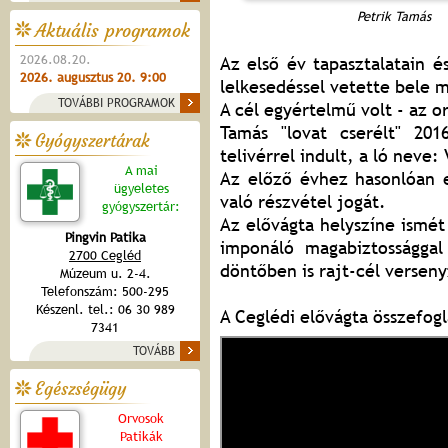
Petrik Tamás
Aktuális programok
2026.08.20.
Az első év tapasztalatain 
2026. augusztus 20. 9:00
lelkesedéssel vetette bele 
TOVÁBBI PROGRAMOK
A cél egyértelmű volt - az o
Tamás "lovat cserélt" 201
Gyógyszertárak
telivérrel indult, a ló neve:
A mai
Az előző évhez hasonlóan e
ügyeletes
való részvétel jogát.
gyógyszertár:
Az elővágta helyszíne ismét
Pingvin Patika
imponáló magabiztossággal
2700 Cegléd
döntőben is rajt-cél verseny
Múzeum u. 2-4.
Telefonszám: 500-295
Készenl. tel.: 06 30 989
A Ceglédi elővágta összefogl
7341
TOVÁBB
Egészségügy
Orvosok
Patikák