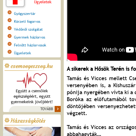
Ügyeletek
Gyógyszertár
Körzeti fogorvos
Védőnői szolgálat
Gyermek háziorvos
Felnőtt háziorvosok
Ügyeletek
csemoegeszseg.hu
A sikerek a Hősök Terén is f
Tamás és Vicces mellett Cs
versenyében is, a Kishusz
Együtt a csemőiek
pónija nyergében vívta ki a 
egészségéért, együtt
Boróka az előfutamából tov
gyermekeink jövőjéért!
döntőjében versenyezhetett
TOVÁBB
végzett.
Házasságkötés
Tamás és Vicces az országo
abbahagyták…