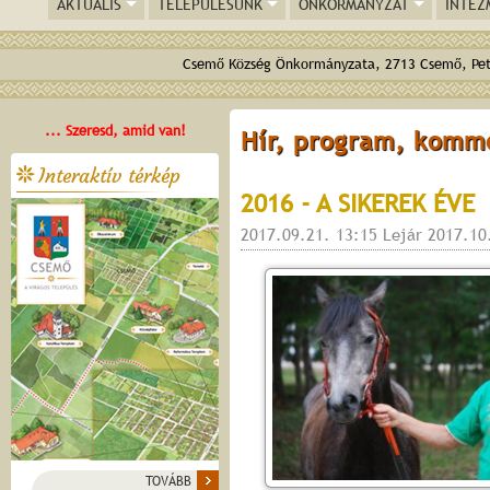
AKTUÁLIS
TELEPÜLÉSÜNK
ÖNKORMÁNYZAT
INTÉZ
Csemő Község Önkormányzata, 2713 Csemő, Pető
... Szeresd, amid van!
Hír, program, komm
Interaktív térkép
2016 - A SIKEREK ÉVE
2017.09.21. 13:15 Lejár 2017.10
TOVÁBB