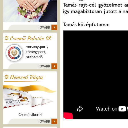
Tamás rajt-cél győzelmet a
így magabiztosan jutott a n
Tamás középfutama:
TOVÁBB
Csemői Palotás SE
versenysport,
tömegsport,
szabadidő
TOVÁBB
Nemzeti Vágta
Csemő sikerei
TOVÁBB