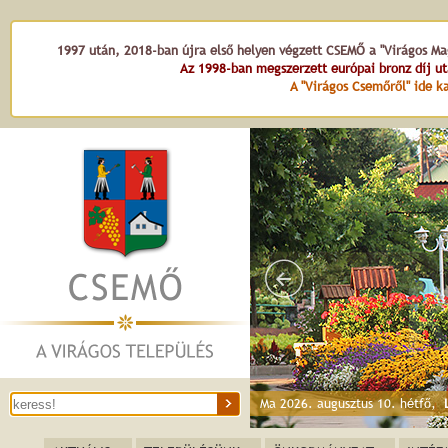
1997 után, 2018-ban újra első helyen végzett CSEMŐ a "Virágos Mag
Az 1998-ban megszerzett európai bronz díj u
A "Virágos Csemőről" ide ka
Kö
Ma 2026. augusztus 10. hétfő,