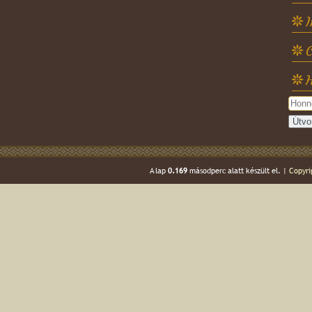
C
H
A lap
0.169
másodperc alatt készült el. |
Copyri