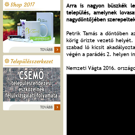
Shop 2017
Arra is nagyon büszkék l
település, amelynek lovasa
nagydöntőjében szerepelt
Petrik Tamás a döntőben az
körig őrizte vezető helyét
szabad ló kicsit akadályoz
TOVÁBB
végén a parádés 2. helyen i
Településszerkezet
Nemzeti Vágta 2016. országo
TOVÁBB