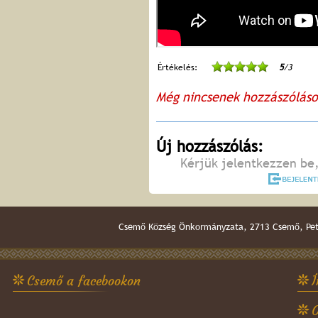
Értékelés:
5
/3
Még nincsenek hozzászólás
Új hozzászólás:
Kérjük jelentkezzen be,
Csemő Község Önkormányzata, 2713 Csemő, Pető
Csemő a facebookon
Í
O