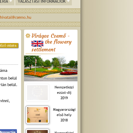
ÉRIA
VÁLASZTÁSI INFORMÁCIÓK
hivatal@csemo.hu
Virágos Csemő -
the flowery
lőző oldalra
settlement
záma
nton belül
ián belül.
Nemzetközi
ezüst-díj
2019
vinni,
Magyarországi
első hely
2018
Nemzetközi