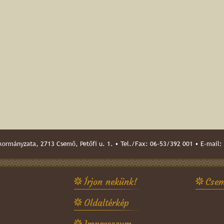
ormányzata, 2713 Csemő, Petőfi u. 1. • Tel./Fax: 06-53/392 001 • E-mail:
Írjon nekünk!
Csem
Oldaltérkép
Impresszum