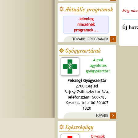
Aktuális programok
Még ninc
Jelenleg
nincsenek
Új hoz
programok...
TOVÁBBI PROGRAMOK
Gyógyszertárak
A mai
ügyeletes
gyógyszertár:
Felszegi Gyógyszertár
2700 Cegléd
Bajcsy-Zsilinszky tér 3/a.
Telefonszám: 500-785
Készenl. tel.: 06 30 407
1320
TOVÁBB
Egészségügy
Orvosok