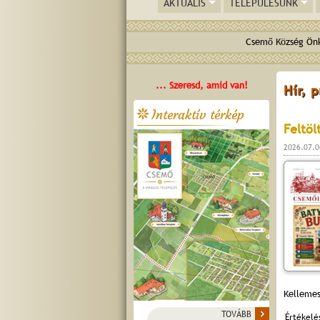
AKTUÁLIS
TELEPÜLÉSÜNK
Csemő Község Önk
... Szeresd, amid van!
Hír, 
Interaktív térkép
Feltöl
2026.07.0
Kellemes
TOVÁBB
Értékelé