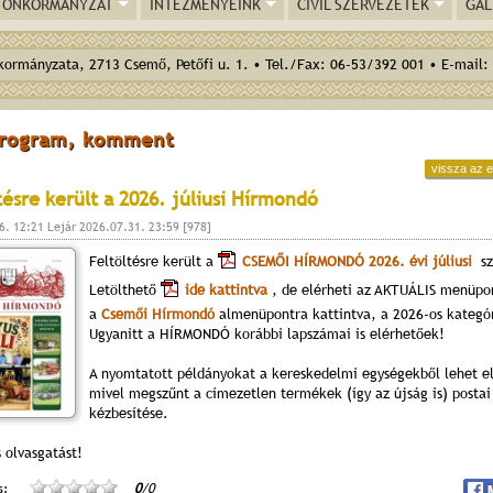
ÖNKORMÁNYZAT
INTÉZMÉNYEINK
CIVIL SZERVEZETEK
GAL
ormányzata, 2713 Csemő, Petőfi u. 1. • Tel./Fax: 06-53/392 001 • E-mail:
program, komment
vissza az e
tésre került a 2026. júliusi Hírmondó
6. 12:21 Lejár 2026.07.31. 23:59 [978]
Feltöltésre került a
CSEMŐI HÍRMONDÓ 2026. évi júliusi
s
Letölthető
ide kattintva
, de elérheti az AKTUÁLIS menüpo
a
Csemői Hírmondó
almenüpontra kattintva, a 2026-os kategór
Ugyanitt a HÍRMONDÓ korábbi lapszámai is elérhetőek!
A nyomtatott példányokat a kereskedelmi egységekből lehet el
mivel megszűnt a címezetlen termékek (így az újság is) postai
kézbesítése.
 olvasgatást!
s:
0
/0