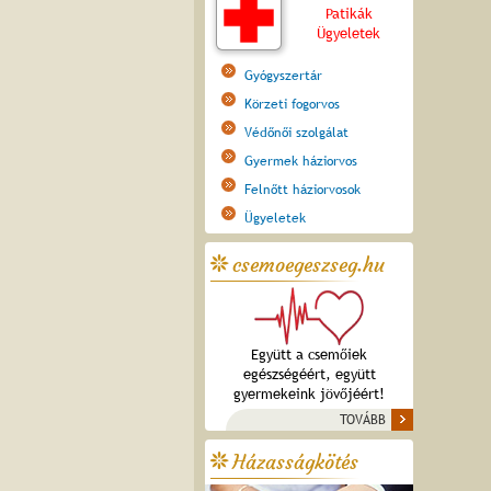
Patikák
Ügyeletek
Gyógyszertár
Körzeti fogorvos
Védőnői szolgálat
Gyermek háziorvos
Felnőtt háziorvosok
Ügyeletek
csemoegeszseg.hu
Együtt a csemőiek
egészségéért, együtt
gyermekeink jövőjéért!
TOVÁBB
Házasságkötés