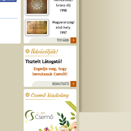
bronz-díj
1998
Magyarországi
első hely
1997
TOVÁBB
Üdvözöljük!
Tisztelt Látogató!
Engedje meg, hogy
bemutassuk Csemőt!
BEMUTATÓ
Csemő kiadvány