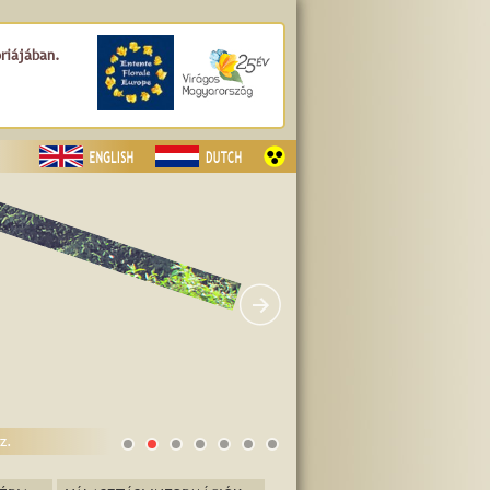
óriájában.
tér
z.