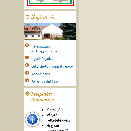
Ügyintézés
Tájékoztató
az E-ügyintézésről
Ügyfélfogadás
Letölthető nyomtatványok
Rendeletek
Járási ügyintézés
Települési
támogatás
Kinek jár?
Milyen
feltételekkel?
Hogyan
igényelhető?