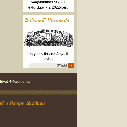
megalakulásának 70.
évfordulójára 2022-ben.
Csemői Hírmondó
ingyenes önkormányzati
havilap
TOVÁBB
hivatal@csemo.hu
ő a Google térképen