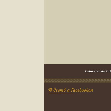
Csemő Község Önk
Csemő a facebookon