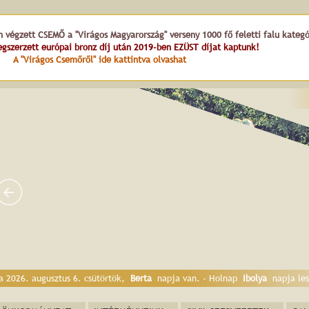
n végzett CSEMŐ a "Virágos Magyarország" verseny 1000 fő feletti falu kateg
gszerzett európai bronz díj után 2019-ben EZÜST díjat kaptunk!
A "Virágos Csemőről" ide kattintva olvashat
örgy 
a 2026. augusztus 6. csütörtök,
Berta
napja van. - Holnap
Ibolya
napja les