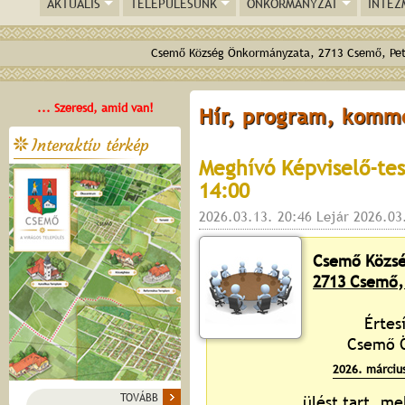
AKTUÁLIS
TELEPÜLÉSÜNK
ÖNKORMÁNYZAT
INTÉZ
Csemő Község Önkormányzata, 2713 Csemő, Pető
... Szeresd, amid van!
Hír, program, komm
Interaktív térkép
Meghívó Képviselő-tes
14:00
2026.03.13. 20:46 Lejár 2026.03
Csemő Közsé
2713 Csemő, 
Értes
Csemő Ö
2026. március
TOVÁBB
ülést tart, me