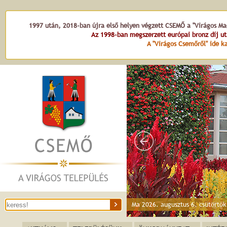
1997 után, 2018-ban újra első helyen végzett CSEMŐ a "Virágos Mag
Az 1998-ban megszerzett európai bronz díj u
A "Virágos Csemőről" ide ka
Hét vezér tér
Ma 2026. augusztus 6. csütörtö