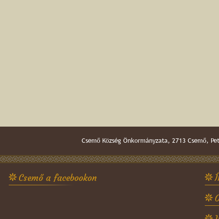
Csemő Község Önkormányzata, 2713 Csemő, Pető
Csemő a facebookon
Í
O