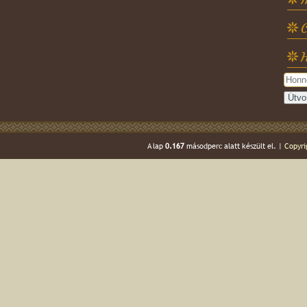
C
H
A lap
0.167
másodperc alatt készült el. |
Copyri