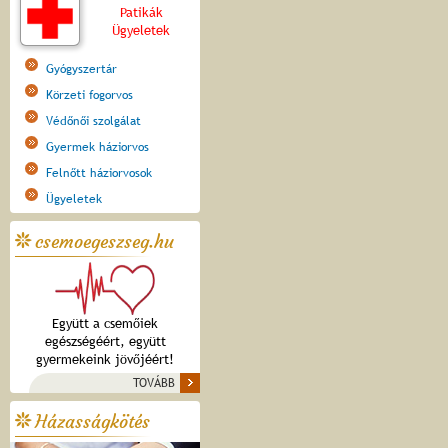
Patikák
Ügyeletek
Gyógyszertár
Körzeti fogorvos
Védőnői szolgálat
Gyermek háziorvos
Felnőtt háziorvosok
Ügyeletek
csemoegeszseg.hu
Együtt a csemőiek
egészségéért, együtt
gyermekeink jövőjéért!
TOVÁBB
Házasságkötés