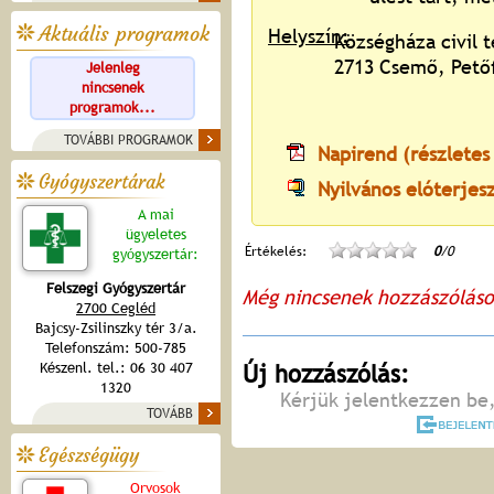
Aktuális programok
Helyszín:
Községháza civil 
2713 Csemő, Petőf
Jelenleg
nincsenek
programok...
TOVÁBBI PROGRAMOK
Napirend (részletes
Gyógyszertárak
Nyilvános elóterjes
A mai
ügyeletes
Értékelés:
0
/0
gyógyszertár:
Felszegi Gyógyszertár
Még nincsenek hozzászólás
2700 Cegléd
Bajcsy-Zsilinszky tér 3/a.
Telefonszám: 500-785
Készenl. tel.: 06 30 407
Új hozzászólás:
1320
Kérjük jelentkezzen be,
TOVÁBB
Egészségügy
Orvosok