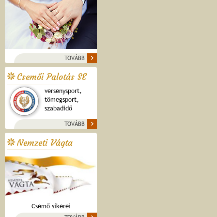
TOVÁBB
Csemői Palotás SE
versenysport,
tömegsport,
szabadidő
TOVÁBB
Nemzeti Vágta
Csemő sikerei