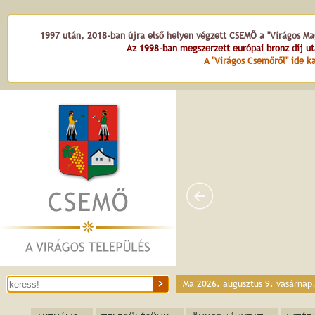
1997 után, 2018-ban újra első helyen végzett CSEMŐ a "Virágos Mag
Az 1998-ban megszerzett európai bronz díj u
A "Virágos Csemőről" ide ka
Ma 2026. augusztus 9. vasárnap