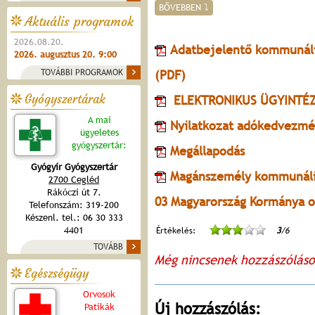
BŐVEBBEN ⤵
Aktuális programok
2026.08.20.
Adatbejelentő kommunális
2026. augusztus 20. 9:00
TOVÁBBI PROGRAMOK
(PDF)
Gyógyszertárak
ELEKTRONIKUS ÜGYINTÉZ
A mai
Nyilatkozat adókedvezm
ügyeletes
gyógyszertár:
Megállapodás
Gyógyír Gyógyszertár
Magánszemély kommunális
2700 Cegléd
Rákóczi út 7.
03 Magyarország Kormánya o
Telefonszám: 319-200
Készenl. tel.: 06 30 333
4401
Értékelés:
3
/6
TOVÁBB
Még nincsenek hozzászólás
Egészségügy
Orvosok
Új hozzászólás:
Patikák