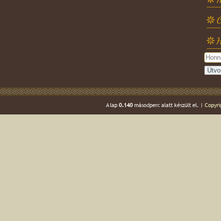
C
H
A lap
0.140
másodperc alatt készült el. |
Copyri