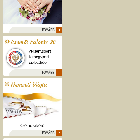
TOVÁBB
Csemői Palotás SE
versenysport,
tömegsport,
szabadidő
TOVÁBB
Nemzeti Vágta
Csemő sikerei
TOVÁBB