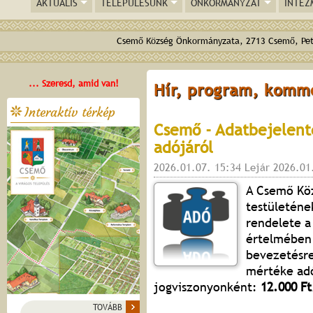
AKTUÁLIS
TELEPÜLÉSÜNK
ÖNKORMÁNYZAT
INTÉZ
Csemő Község Önkormányzata, 2713 Csemő, Pető
... Szeresd, amid van!
Hír, program, komm
Interaktív térkép
Csemő - Adatbejelen
adójáról
2026.01.07. 15:34 Lejár 2026.01
A Csemő Kö
testületéne
rendelete 
értelmébe
bevezetésre
mértéke adó
jogviszonyonként:
12.000 Ft
TOVÁBB