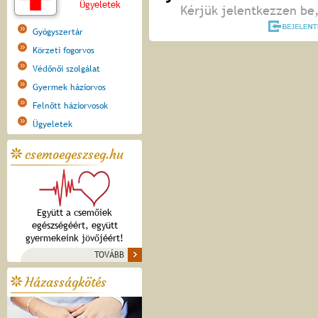
Ügyeletek
Kérjük jelentkezzen be,
Gyógyszertár
Körzeti fogorvos
Védőnői szolgálat
Gyermek háziorvos
Felnőtt háziorvosok
Ügyeletek
csemoegeszseg.hu
Együtt a csemőiek
egészségéért, együtt
gyermekeink jövőjéért!
TOVÁBB
Házasságkötés