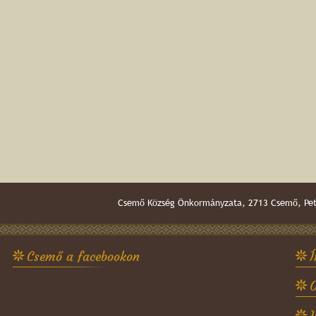
Csemő Község Önkormányzata, 2713 Csemő, Pető
Csemő a facebookon
Í
O