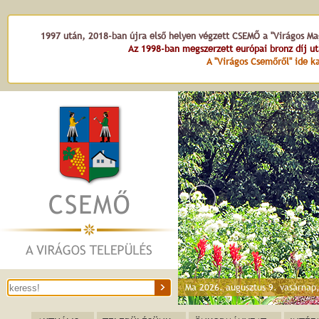
1997 után, 2018-ban újra első helyen végzett CSEMŐ a "Virágos Mag
Az 1998-ban megszerzett európai bronz díj u
A "Virágos Csemőről" ide ka
Dózsa György tér
Ma 2026. augusztus 9. vasárnap