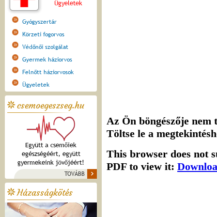
Ügyeletek
Gyógyszertár
Körzeti fogorvos
Védőnői szolgálat
Gyermek háziorvos
Felnőtt háziorvosok
Ügyeletek
csemoegeszseg.hu
Együtt a csemőiek
egészségéért, együtt
gyermekeink jövőjéért!
TOVÁBB
Házasságkötés