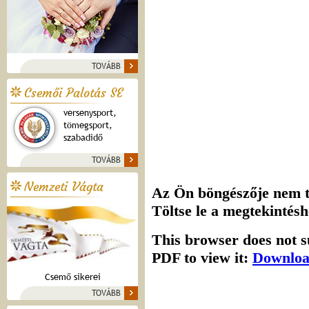
TOVÁBB
Csemői Palotás SE
versenysport,
tömegsport,
szabadidő
TOVÁBB
Nemzeti Vágta
Csemő sikerei
TOVÁBB