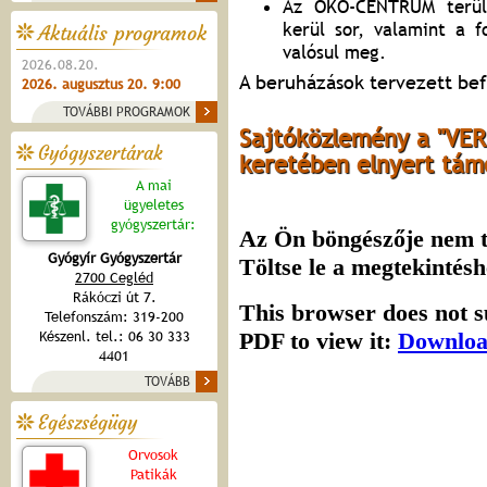
Az ÖKO-CENTRUM terüle
kerül sor, valamint a f
Aktuális programok
valósul meg.
2026.08.20.
A beruházások tervezett bef
2026. augusztus 20. 9:00
TOVÁBBI PROGRAMOK
Sajtóközlemény a "VE
Gyógyszertárak
keretében elnyert tám
A mai
ügyeletes
gyógyszertár:
Gyógyír Gyógyszertár
2700 Cegléd
Rákóczi út 7.
Telefonszám: 319-200
Készenl. tel.: 06 30 333
4401
TOVÁBB
Egészségügy
Orvosok
Patikák