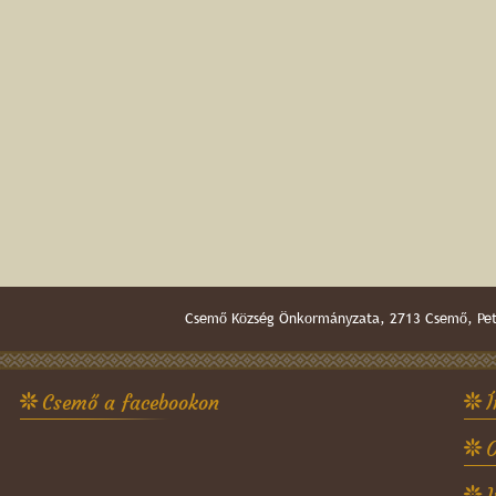
Csemő Község Önkormányzata, 2713 Csemő, Pető
Csemő a facebookon
Í
O