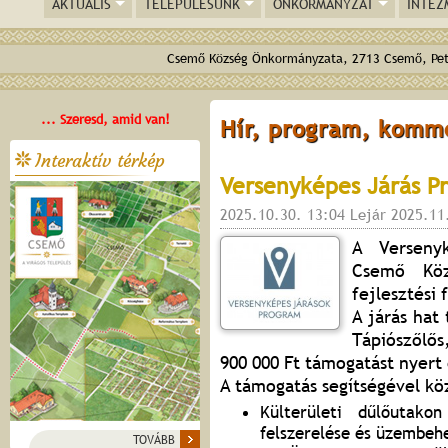
AKTUÁLIS
TELEPÜLÉSÜNK
ÖNKORMÁNYZAT
INTÉZ
Csemő Község Önkormányzata, 2713 Csemő, Pető
... Szeresd, amid van!
Hír, program, komm
Interaktív térkép
Versenyképes Járás P
2025.10.30. 13:04 Lejár 2025.11
A Verseny
Csemő Kö
fejlesztési 
A járás hat
Tápiószőlős
900 000 Ft támogatást nyert 
A támogatás segítségével kö
Külterületi dűlőutako
felszerelése és üzembehe
TOVÁBB