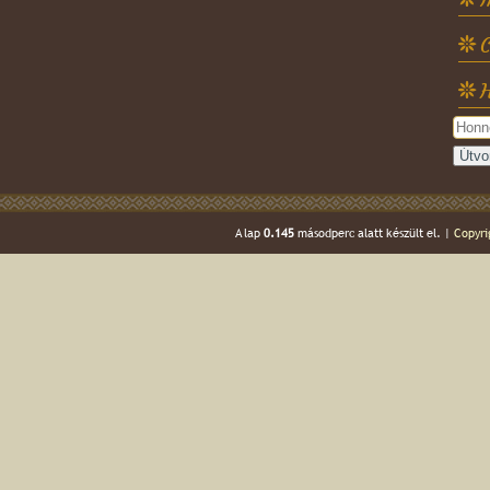
C
H
A lap
0.145
másodperc alatt készült el. |
Copyri