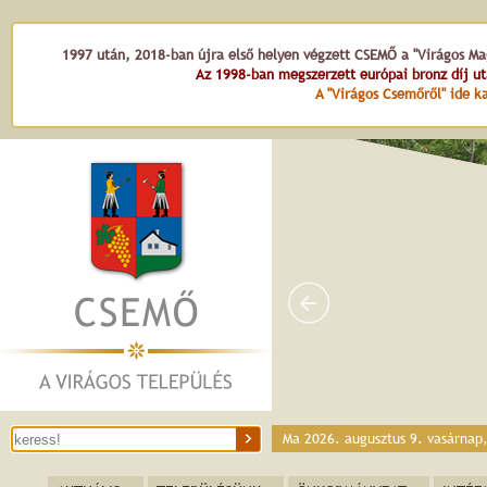
1997 után, 2018-ban újra első helyen végzett CSEMŐ a "Virágos Mag
Az 1998-ban megszerzett európai bronz díj u
A "Virágos Csemőről" ide ka
Dr. Kováts Zoltán
Ma 2026. augusztus 9. vasárnap