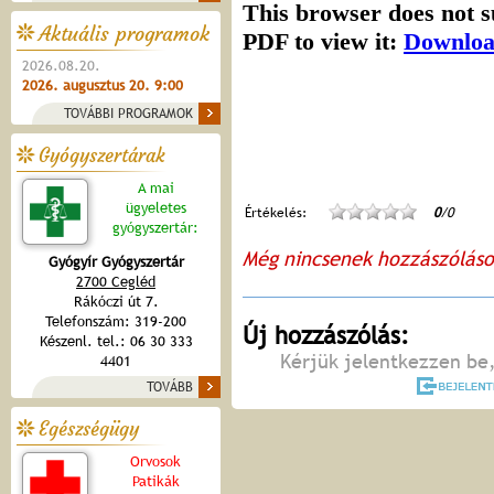
Aktuális programok
2026.08.20.
2026. augusztus 20. 9:00
TOVÁBBI PROGRAMOK
Gyógyszertárak
A mai
ügyeletes
Értékelés:
0
/0
gyógyszertár:
Még nincsenek hozzászólás
Gyógyír Gyógyszertár
2700 Cegléd
Rákóczi út 7.
Telefonszám: 319-200
Új hozzászólás:
Készenl. tel.: 06 30 333
Kérjük jelentkezzen be,
4401
TOVÁBB
Egészségügy
Orvosok
Patikák