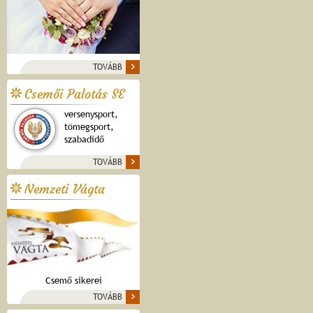
TOVÁBB
Csemői Palotás SE
versenysport,
tömegsport,
szabadidő
TOVÁBB
Nemzeti Vágta
Csemő sikerei
TOVÁBB