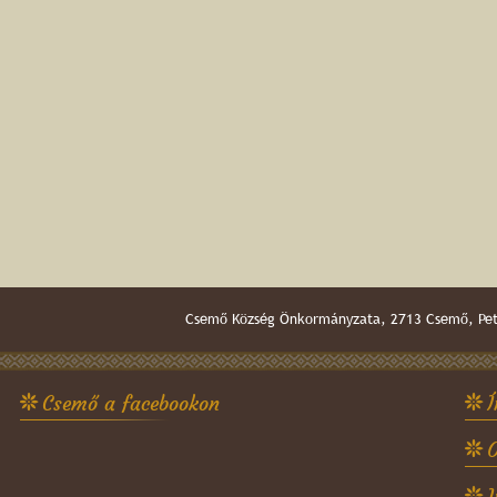
Csemő Község Önkormányzata, 2713 Csemő, Pető
Csemő a facebookon
Í
O