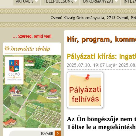
AKTUÁLIS
TELEPÜLÉSÜNK
ÖNKORMÁNYZAT
INTÉZ
Csemő Község Önkormányzata, 2713 Csemő, Pető
... Szeresd, amid van!
Hír, program, komm
Interaktív térkép
Pályázati kiírás: Inga
2025.07.30. 19:07 Lejár 2025.08
TOVÁBB