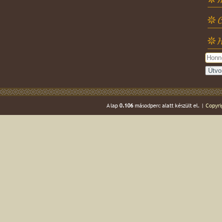
C
H
A lap
0.106
másodperc alatt készült el. |
Copyri