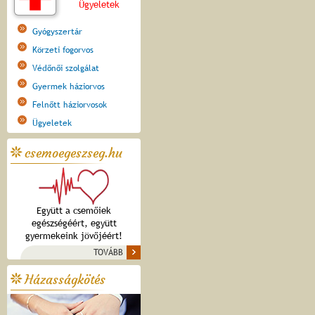
Ügyeletek
Gyógyszertár
Körzeti fogorvos
Védőnői szolgálat
Gyermek háziorvos
Felnőtt háziorvosok
Ügyeletek
csemoegeszseg.hu
Együtt a csemőiek
egészségéért, együtt
gyermekeink jövőjéért!
TOVÁBB
Házasságkötés