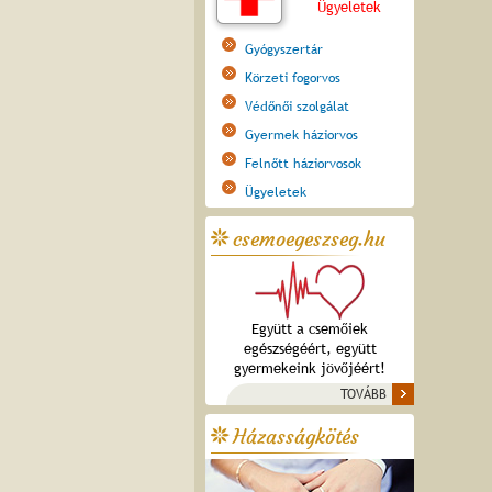
Ügyeletek
Gyógyszertár
Körzeti fogorvos
Védőnői szolgálat
Gyermek háziorvos
Felnőtt háziorvosok
Ügyeletek
csemoegeszseg.hu
Együtt a csemőiek
egészségéért, együtt
gyermekeink jövőjéért!
TOVÁBB
Házasságkötés