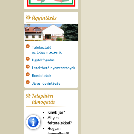
Ügyintézés
Tájékoztató
az E-ügyintézésről
Ügyfélfogadás
Letölthető nyomtatványok
Rendeletek
Járási ügyintézés
Települési
támogatás
Kinek jár?
Milyen
feltételekkel?
Hogyan
igényelhető?