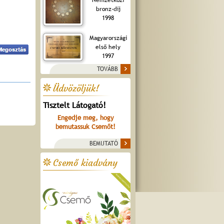
bronz-díj
1998
Magyarországi
első hely
1997
TOVÁBB
Üdvözöljük!
Tisztelt Látogató!
Engedje meg, hogy
bemutassuk Csemőt!
BEMUTATÓ
Csemő kiadvány