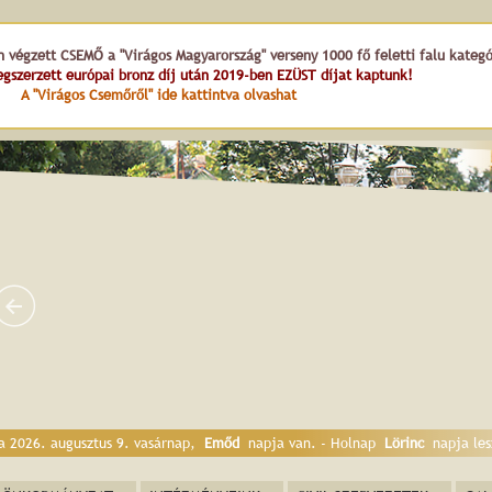
lőtti 
n végzett CSEMŐ a "Virágos Magyarország" verseny 1000 fő feletti falu kateg
gszerzett európai bronz díj után 2019-ben EZÜST díjat kaptunk!
A "Virágos Csemőről" ide kattintva olvashat
a 2026. augusztus 9. vasárnap,
Emőd
napja van. - Holnap
Lörinc
napja les