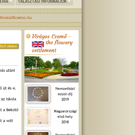
ÉRIA
VÁLASZTÁSI INFORMÁCIÓK
hivatal@csemo.hu
Virágos Csemő -
the flowery
lőző oldalra
settlement
más utáni
ő út és 4.
Nemzetközi
ezüst-díj
az Iskola
2019
t a Bekötő
Magyarországi
első hely
t a volt
2018
Nemzetközi