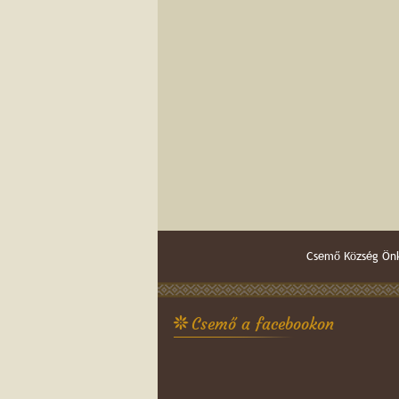
Csemő Község Önk
Csemő a facebookon