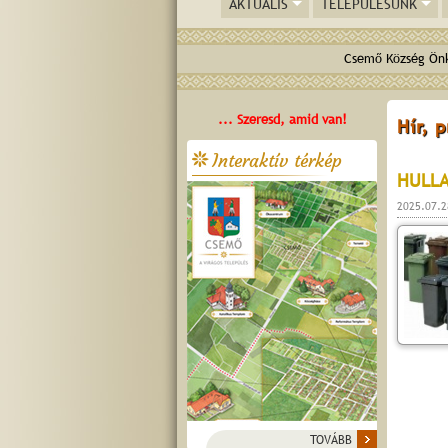
AKTUÁLIS
TELEPÜLÉSÜNK
Csemő Község Önk
... Szeresd, amid van!
Hír, 
Interaktív térkép
HULLA
2025.07.2
TOVÁBB