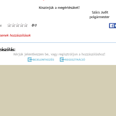
Köszönjük a megértésüket!
Szűcs Judit
polgármester
s:
0
/0
senek hozzászólások
zászólás:
Kérjük jelentkezzen be, vagy regisztráljon a hozzászóláshoz!