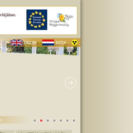
tér
óriájában.
z.