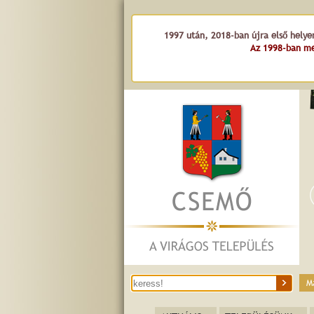
háza e
1997 után, 2018-ban újra első helye
Az 1998-ban me
M