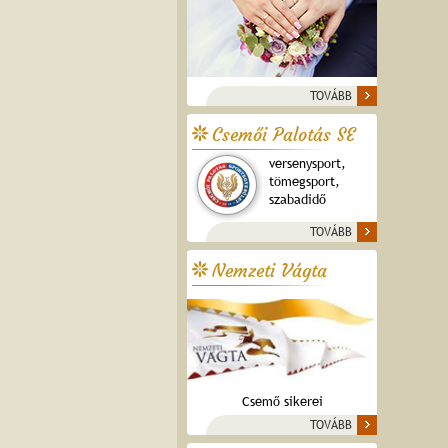
TOVÁBB
Csemői Palotás SE
versenysport,
tömegsport,
szabadidő
TOVÁBB
Nemzeti Vágta
Csemő sikerei
TOVÁBB