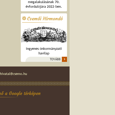
megalakulásának 70.
évfordulójára 2022-ben.
Csemői Hírmondó
ingyenes önkormányzati
havilap
TOVÁBB
hivatal@csemo.hu
ő a Google térképen