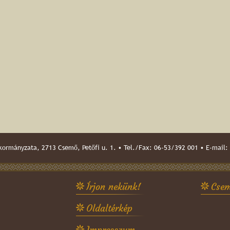
ormányzata, 2713 Csemő, Petőfi u. 1. • Tel./Fax: 06-53/392 001 • E-mail:
Írjon nekünk!
Csem
Oldaltérkép
Impresszum