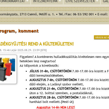
ÖNKORMÁNYZAT
INTÉZMÉNYEINK
CIVIL SZERVEZETEK
GAL
ormányzata, 2713 Csemő, Petőfi u. 1. • Tel./Fax: 06-53/392 001 • E-mail:
program, komment
vissza az e
DÉKGYŰJTÉSI REND A KÜLTERÜLETEN!
8. 15:46 Lejár 2025.08.29. 23:59 [878]
Figyelem! A konténeres hulladékszállítás kivételesen nem egy
hetekben lesz megtartva!
Az időpontok a következők:
JÚLIUS 31-én, CSÜTÖRTÖKÖN
7.00-17.00 óra között a F
dűlő kereszteződésében,
AUGUSZTUS 7-én, CSÜTÖRTÖKÖN
7.00-17.00 óra között 
dűlő elején, a Ladányi szobor mellett,
AUGUSZTUS 21-én, CSÜTÖRTÖKÖN
7.00-17.00 óra közöt
úton a 12. bolttal szemben, a postaládáknál,
AUGUSZTUS 28-án, CSÜTÖRTÖKÖN
7.00-17.00 óra közöt
hantházi bolt mellett.(Pesti út)
Augusztus 14-én NEM LESZ!