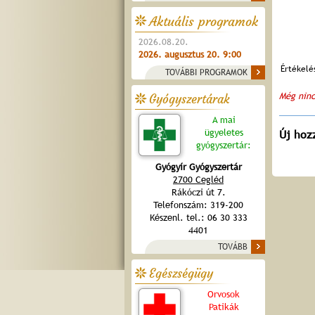
Aktuális programok
2026.08.20.
2026. augusztus 20. 9:00
Értékelé
TOVÁBBI PROGRAMOK
Még ninc
Gyógyszertárak
A mai
ügyeletes
Új hoz
gyógyszertár:
Gyógyír Gyógyszertár
2700 Cegléd
Rákóczi út 7.
Telefonszám: 319-200
Készenl. tel.: 06 30 333
4401
TOVÁBB
Egészségügy
Orvosok
Patikák